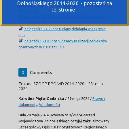
Dolnośląskiego 2014-2020 - pozostań na
dotyczące przygotowania lokalnych programów
tej stronie .
rewitalizacji
Załącznik SZOOP nr 7 Zasady kwalifikowalności
wydatków EFRR
Załącznik SZOOP nr 8 Plany działania w zakresie
EFS
Załącznk SZOOP nr 9 Zasady realizacji projektów
grantowych w Działaniu 3 3
0
Comments
Zmiana SZOOP RPO WD 2014-2020 – 28 maja
2024
Karolina Pięta-Gadzicka
/
29 maja 2024
/
Prawo i
dokumenty
,
Wiadomości
Dnia 28 maja 2024 Uchwałą nr 1/VII/24 Zarząd
Województwa Dolnośląskiego przyjął zaktualizowany
Szczegółowy Opis Osi Priorytetowych Regionalnego