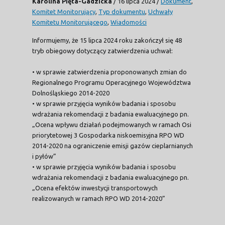
Karolina Pięta-Gadzicka
/
16 lipca 2024
/
Dokument
,
Komitet Monitorujący
,
Typ dokumentu
,
Uchwały
Komitetu Monitorującego
,
Wiadomości
Informujemy, że 15 lipca 2024 roku zakończył się 48
tryb obiegowy dotyczący zatwierdzenia uchwał:
• w sprawie zatwierdzenia proponowanych zmian do
Regionalnego Programu Operacyjnego Województwa
Dolnośląskiego 2014-2020
• w sprawie przyjęcia wyników badania i sposobu
wdrażania rekomendacji z badania ewaluacyjnego pn.
„Ocena wpływu działań podejmowanych w ramach Osi
priorytetowej 3 Gospodarka niskoemisyjna RPO WD
2014-2020 na ograniczenie emisji gazów cieplarnianych
i pyłów”
• w sprawie przyjęcia wyników badania i sposobu
wdrażania rekomendacji z badania ewaluacyjnego pn.
„Ocena efektów inwestycji transportowych
realizowanych w ramach RPO WD 2014-2020”