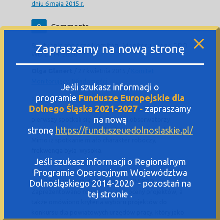
dniu 6 maja 2015 r.
0
Comments
Spotkanie robocze Komitetu Monitorującego RPO
Zapraszamy na nową stronę
WD 2014-2020
Olga Glanert
/
27 kwietnia 2015
/
Komitet
Monitorujący
,
Wiadomości
Jeśli szukasz informacji o
programie
Fundusze Europejskie dla
24 kwietnia odbyło się robocze spotkanie członków
Dolnego Śląska 2021-2027 -
zapraszamy
Komitetu Monitorującego, podczas którego po raz
na nową
pierwszy spotkali się członkowie i obserwatorzy
stronę
https://funduszeuedolnoslaskie.pl/
Komitetu z przedstawicielami Instytucji Zarządzającej.
Mimo iż spotkanie miało charakter roboczy,
frekwencja była wysoka.
Jeśli szukasz informacji o Regionalnym
Głównym celem tego spotkania było przeanalizowane
Programie Operacyjnym Województwa
uwag zgłoszonych do Regulaminu KM RPO.
Dolnośląskiego 2014-2020 - pozostań na
Zaprezentowano również system oceny projektów, a
tej stronie .
także omówiono kryteria wyboru projektów do
konkursu dla powiatowych urzędów pracy, który jako