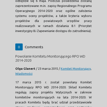
odbędzie się 6 maja. Podczas posiedzenia zostaną
zaprezentowane m.in. zapisy Regionalnego Programu
Operacyjnego 2014-2020 oraz ogólne założenia
systemu oceny projektów, a także kryteria wyboru
projektów dla powiatowych urzędów pracy
realizowanych w ramach działania 8.1 (Priorytet
inwestycyjny 8.i Zapewnianie dostępu do zatrudnienia).
0
Comments
Powołanie Komitetu Monitorującego RPO WD
2014-2020
Olga Glanert
/
23 marca 2015
/
Komitet Monitorujący
,
Wiadomości
17 marca 2015 r. został powołany Komitet
Monitorujący RPO WD 2014-2020. Skład Komitetu
regulują zapisy projektu Wytycznych w zakresie
komitetów monitorujących na lata 2014-2020. W
pracach Komitetu będą brać udział przedstawiciele