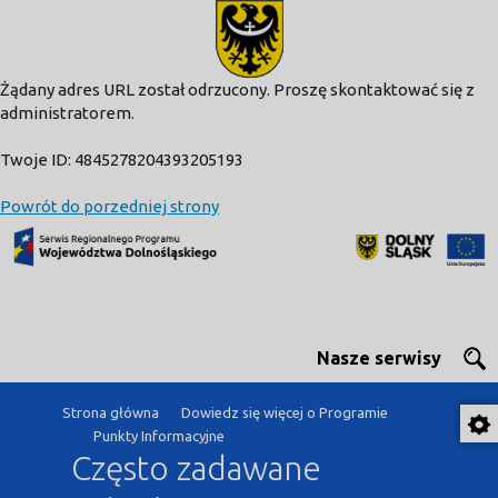
modal-check
Żądany adres URL został odrzucony. Proszę skontaktować się z
administratorem.
Twoje ID: 4845278204393205193
Powrót do porzedniej strony
Nasze serwisy
Strona główna
Dowiedz się więcej o Programie
Punkty Informacyjne
Często zadawane