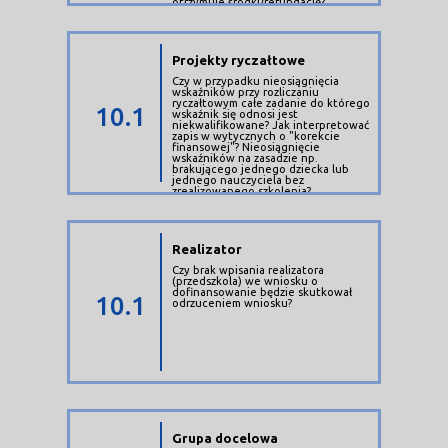
otrzymuje środki/refundację?
merytorycznego, czekalibyśmy tylko
na skończenie studiów i wykazanie
certyfikatów we wniosku i
osiągnięcie wskaźników z tym
związanych.
Projekty ryczałtowe
Czy w przypadku nieosiągnięcia
wskaźników przy rozliczaniu
ryczałtowym całe zadanie do którego
10.1
wskaźnik się odnosi jest
niekwalifikowane? Jak interpretować
zapis w wytycznych o "korekcie
finansowej"? Nieosiągnięcie
wskaźników na zasadzie np.
brakującego jednego dziecka lub
jednego nauczyciela bez
zrealizowanego szkolenia?
Realizator
Czy brak wpisania realizatora
(przedszkola) we wniosku o
dofinansowanie będzie skutkował
10.1
odrzuceniem wniosku?
Grupa docelowa