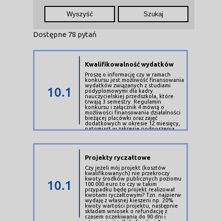
Wyszyść
Szukaj
Dostępne
78 pytań
Kwalifikowalność wydatków
Proszę o informację czy w ramach
konkursu jest możliwość finansowania
wydatków związanych z studiami
10.1
podyplomowymi dla kadry
nauczycielskiej przedszkola, które
trwają 3 semestry. Regulamin
konkursu i załącznik 4 mówią o
możliwości finansowania działalności
bieżącej placówki oraz zajęć
dodatkowych w okresie 12 miesięcy,
natomiast w zakresie podnoszenia
kompetencji kadry już takiego okresu
czasowego nie wskazano. Czy w
związku z tym jeśli np. projekt rusza 1
lipca 2019, działalność przedszkola i
dodatkowe zajęcia od 1 września 2019
Projekty ryczałtowe
do 31 sierpnia 2020 (12 miesięcy) ale
studia podyplomowe od 1 września
Czy jeżeli mój projekt (kosztów
2019 do 30 stycznia 2021 (3 semestry)
kwalifikowanych) nie przekroczy
to w ramach maksymalnego czasu
kwoty środków publicznych poziomu
10.1
trwania projektu (24 miesiące) można
100 000 euro to czy w takim
takie działanie zaplanować? Jeśli tak
przypadku będę projekt realizował
to wiązałoby się to z faktem, że
kwotami ryczałtowymi? Tzn. najpierw
wydatki kończą się 31 sierpnia 2020 a
wydaję z własnej kieszeni np. 20%
studia trwają jeszcze 5 miesięcy - we
kwoty wartości projektu, następnie
wnioskach o płatność nie byłoby w
składam wniosek o refundację z
tym okresie żadnych wydatków i
czasem oczekiwania do 90 dni i
praktycznie niewiele opisu