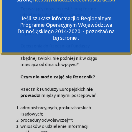
Zgłaszający może określić inną formę
udzielenia odpowiedzi. Wówczas
Jeśli szukasz informacji o Regionalnym
konieczne jest podanie danych
Programie Operacyjnym Województwa
niezbędnych do udzielenia odpowiedzi w
Dolnośląskiego 2014-2020 - pozostań na
tej formie.
tej stronie .
Zgłoszenia do Rzecznika Funduszy
Europejskich rozpatrywane są bez
zbędnej zwłoki, nie później niż w ciągu
miesiąca od dnia ich wpływu*.
Czym nie może zająć się Rzecznik?
Rzecznik Funduszy Europejskich
nie
prowadzi
między innymi postępowań:
administracyjnych, prokuratorskich
i sądowych;
procedury odwoławczej**;
wniosków o udzielenie informacji