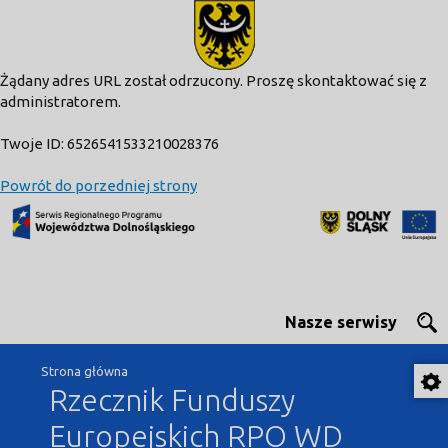
modal-check
Żądany adres URL został odrzucony. Proszę skontaktować się z
administratorem.
Twoje ID: 6526541533210028376
Powrót do porzedniej strony
Nasze serwisy
Strona główna
Rzecznik Funduszy
Europejskich RPO WD