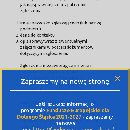
jak najsprawniejsze rozpatrzenie
zgłoszenia:
imię i nazwisko zgłaszającego (lub nazwę
podmiotu);
dane do kontaktu;
opis sprawy wraz z ewentualnymi
załącznikami w postaci dokumentów
dotyczącymi zgłoszenia.
Zgłoszenia niezawierające imienia i
nazwiska (nazwy) oraz danych
kontaktowych umożliwiających
Zapraszamy na nową stronę
udzielenie odpowiedzi zostaną
pozostawione bez rozpatrzenia.
Czas i sposób rozpatrzenia zgłoszenia
Jeśli szukasz informacji o
programie
Fundusze Europejskie dla
Rzecznik Funduszy Europejskich udziela
Dolnego Śląska 2021-2027 -
zapraszamy
odpowiedzi w formie, w jakiej otrzymał
na nową
zgłoszenie.
stronę
https://funduszeuedolnoslaskie.pl/