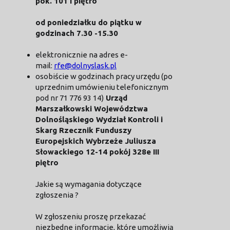
pok. 101 I piętro
od poniedziałku do piątku w
godzinach 7.30 -15.30
elektronicznie na adres e-
mail:
rfe@dolnyslask.pl
osobiście w godzinach pracy urzędu (po
uprzednim umówieniu telefonicznym
pod nr 71 776 93 14)
Urząd
Marszałkowski Województwa
Dolnośląskiego Wydział Kontroli i
Skarg Rzecznik Funduszy
Europejskich Wybrzeże Juliusza
Słowackiego 12-14 pokój 328e III
piętro
Jakie są wymagania dotyczące
zgłoszenia ?
W zgłoszeniu proszę przekazać
niezbędne informacje, które umożliwią