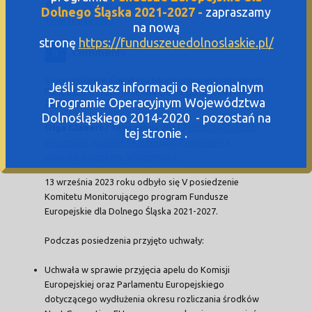
zał. 2 do Protokołu – Porządek obrad KM FEDS –
Dolnego Śląska 2021-2027 -
zapraszamy
13 września 2023
na nową
stronę
https://funduszeuedolnoslaskie.pl/
0
Comments
V posiedzenie Komitetu Monitorującego program
Jeśli szukasz informacji o Regionalnym
Fundusze Europejskie dla Dolnego Śląska na lata
Programie Operacyjnym Województwa
2021-2027
Dolnośląskiego 2014-2020 - pozostań na
Olga Glanert
/
18 września 2023
/
FEDS 2021-2027
,
tej stronie .
Informacje
,
Komitet Monitorując
,
Posiedzenia,
uchwały, protokoły
,
Wiadomości
13 września 2023 roku odbyło się V posiedzenie
Komitetu Monitorującego program Fundusze
Europejskie dla Dolnego Śląska 2021-2027.
Podczas posiedzenia przyjęto uchwały:
Uchwała w sprawie przyjęcia apelu do Komisji
Europejskiej oraz Parlamentu Europejskiego
dotyczącego wydłużenia okresu rozliczania środków