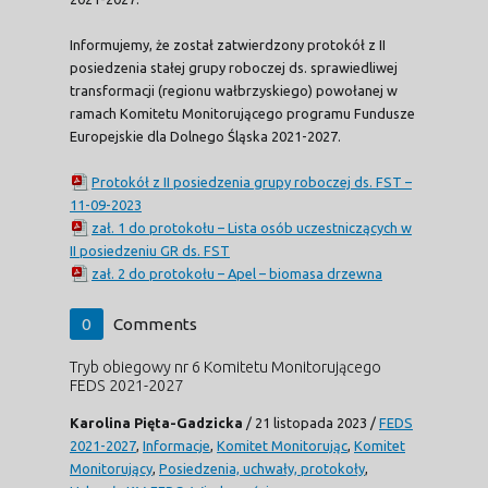
Informujemy, że został zatwierdzony protokół z II
posiedzenia stałej grupy roboczej ds. sprawiedliwej
transformacji (regionu wałbrzyskiego) powołanej w
ramach Komitetu Monitorującego programu Fundusze
Europejskie dla Dolnego Śląska 2021-2027.
Protokół z II posiedzenia grupy roboczej ds. FST –
11-09-2023
zał. 1 do protokołu – Lista osób uczestniczących w
II posiedzeniu GR ds. FST
zał. 2 do protokołu – Apel – biomasa drzewna
0
Comments
Tryb obiegowy nr 6 Komitetu Monitorującego
FEDS 2021-2027
Karolina Pięta-Gadzicka
/
21 listopada 2023
/
FEDS
2021-2027
,
Informacje
,
Komitet Monitorując
,
Komitet
Monitorujący
,
Posiedzenia, uchwały, protokoły
,