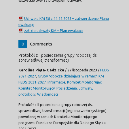
wszystkie były za przyjęciem uchwały.
Uchwała KM 56 z 11.12.2023 – zatwierdzenie Planu
ewaluacji
zał. do uchwały KM – Plan ewaluacji
0
Comments
Protokół z II posiedzenia grupy roboczej ds.
sprawiedliwej transformacji
Karolina Pięta-Gadzicka
/
27 listopada 2023
/
FEDS
2021-2027
,
Grupy robocze działające w ramach KM
FEDS 2021-2027
,
Informacje
,
Komitet Monitorując
,
Komitet Monitorujący
,
Posiedzenia, uchwały,
protokoły
,
Wiadomości
Protokół z II posiedzenia grupy roboczej ds.
sprawiedliwej transformacji (regionu wałbrzyskiego)
powołanej w ramach Komitetu Monitorującego
programu Fundusze Europejskie dla Dolnego Śląska
2021-2027.