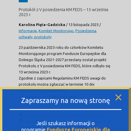
Protokół z V posiedzenia KM FEDS – 13 września
2023 r.
Karolina Pięta-Gadzicka
/
13 listopada 2023
/
Informacje
,
Komitet Monitorując
,
Posiedzenia,
uchwały, protokoły
23 października 2023 roku do członków Komitetu
Monitorującego program Fundusze Europejskie dla
Dolnego Śląska 2021-2027 przesłany został projekt
Protokołu z V posiedzenia KM FEDS, które odbyło się
13 września 2023 r.
Zgodnie z zapisami Regulaminu KM FEDS uwagi do
protokołu można zgłaszać w terminie 10 dni
roboczych od jego wysłania.
Do protokołu nie zgłoszono uwag.
Zapraszamy na nową stronę
Protokół z V posiedzenia KM FEDS -13.09.2023
zał. 1 do Protokołu – Lista osób uczestniczących w
Jeśli szukasz informacji o
V posiedzeniu KM FEDS w dniu 13.09.2023 r.
programie
Fundusze Europejskie dla