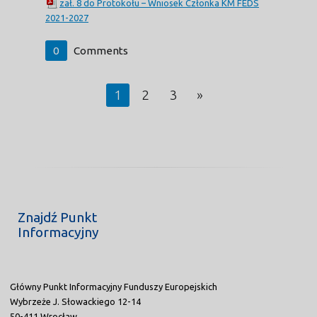
zał. 8 do Protokołu – Wniosek Członka KM FEDS
2021-2027
0
Comments
1
2
3
»
Znajdź Punkt
Informacyjny
Główny Punkt Informacyjny Funduszy Europejskich
Wybrzeże J. Słowackiego 12-14
50-411 Wrocław