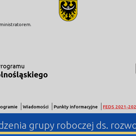
modal-check
dministratorem.
rogramie
Wiadomości
Punkty informacyjne
FEDS 2021-20
iedzenia grupy roboczej ds. roz