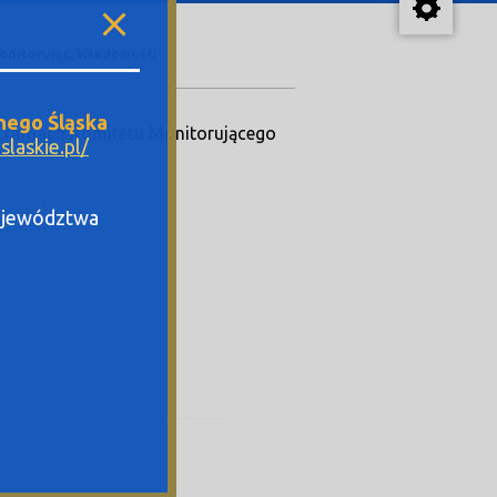
Monitorując, Wiadomości
nego Śląska
 w ramach Komitetu Monitorującego
laskie.pl/
Województwa