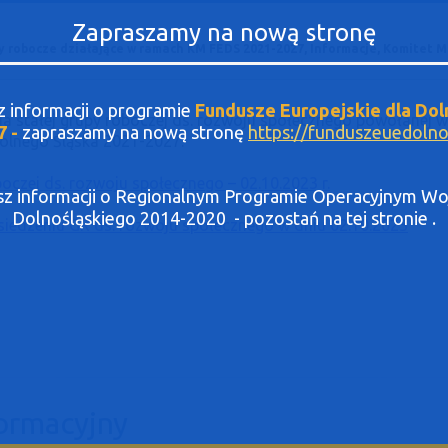
Zapraszamy na nową stronę
py robocze działające w ramach KM FEDS 2021-2027, Informacje, Komitet 
sz informacji o programie
Fundusze Europejskie dla Dol
nia stałej grupy roboczej ds. rozwoju społecznego powołanej
7 -
zapraszamy na nową stronę
https://funduszeuedolnos
olnego Śląska 2021-2027.
boczej ds. rozwoju społecznego – 02.10.2023 r.
asz informacji o Regionalnym Programie Operacyjnym 
Dolnośląskiego 2014-2020 - pozostań na tej stronie .
osiedzeniu GR ds. rozwoju społecznego w dniu 02.10.2023
ormacyjny