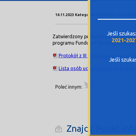
16.11.2023 Kategoria: FEDS 2021-2027, Gru
Jeśli szuka
Zatwierdzony protokół z III posiedze
2021-202
programu Fundusze Europejskie dla D
Protokół z III posiedzenia grupy ro
Jeśli szuk
Lista osób uczestniczących w III p
Poleć innym:
Znajdź Punkt Inf