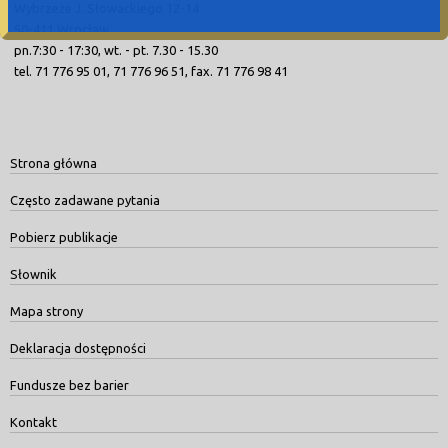
Wybrzeże J. Słowackiego 12-14
50-411 Wrocław
pn.7:30 - 17:30, wt. - pt. 7.30 - 15.30
tel. 71 776 95 01, 71 776 96 51, fax. 71 776 98 41
Strona główna
Często zadawane pytania
Pobierz publikacje
Słownik
Mapa strony
Deklaracja dostępności
Fundusze bez barier
Kontakt