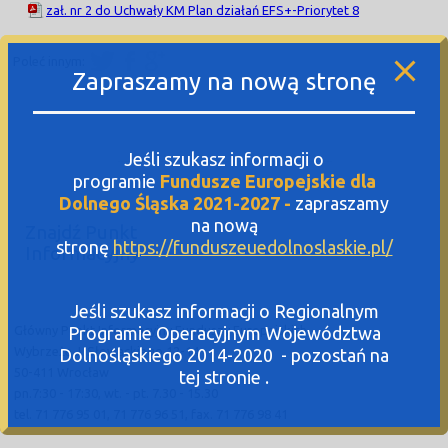
zał. nr 2 do Uchwały KM Plan działań EFS+-Priorytet 8
Poleć innym:
Zapraszamy na nową stronę
Jeśli szukasz informacji o
programie
Fundusze Europejskie dla
Dolnego Śląska 2021-2027 -
zapraszamy
na nową
Znajdź Punkt
stronę
https://funduszeuedolnoslaskie.pl/
Informacyjny
Jeśli szukasz informacji o Regionalnym
Główny Punkt Informacyjny Funduszy Europejskich
Programie Operacyjnym Województwa
Wybrzeże J. Słowackiego 12-14
Dolnośląskiego 2014-2020 - pozostań na
50-411 Wrocław
tej stronie .
pn.7:30 - 17:30, wt. - pt. 7.30 - 15.30
tel. 71 776 95 01, 71 776 96 51, fax. 71 776 98 41