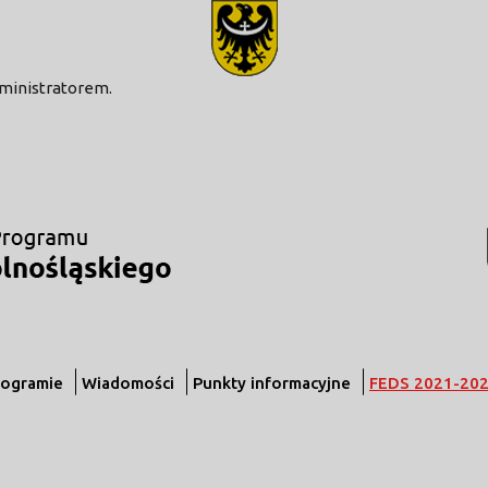
modal-check
dministratorem.
rogramie
Wiadomości
Punkty informacyjne
FEDS 2021-20