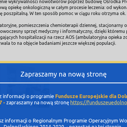
enie wykrywalności nowotworów poprzez budowę Ośrodka Profi
wą opiekę onkologiczną w całym procesie leczenia: od wykon
kę poszpitalną. W ten sposób pomoc w ciągu roku otrzyma ok. 
toryjne, pomieszczenia chemioterapii dziennej, stacjonarny o
woczesny sprzęt medyczny i informatyczny, dzięki któremu pa
agających hospitalizacji na rzecz AOS (ambulatoryjna opieka
la to na objęcie badaniami jeszcze większej populacji.
Zapraszamy na nową stronę
sz informacji o programie
Fundusze Europejskie dla Dol
7 -
zapraszamy na nową stronę
https://funduszeuedolnos
asz informacji o Regionalnym Programie Operacyjnym 
Dolnośląskiego 2014-2020 - pozostań na tej stronie .