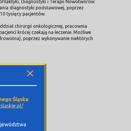
laktyki, Diagnostyki i Terapii Nowotworów.
ania diagnostyki podstawowej, poprzez
10 tysięcy pacjentów.
ddział chirurgii onkologicznej, pracownia
cjenci krócej czekają na leczenie. Możliwe
 zdrowotna), poprzez wykonywanie niektórych
nego Śląska
laskie.pl/
Województwa