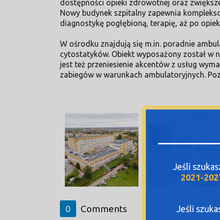
dostępności opieki zdrowotnej oraz zwiększ
Nowy budynek szpitalny zapewnia komplekso
diagnostykę pogłębioną, terapię, aż po opie
W ośrodku znajdują się m.in. poradnie ambula
cytostatyków. Obiekt wyposażony został w no
jest też przeniesienie akcentów z usług wym
zabiegów w warunkach ambulatoryjnych. Pozwa
Jeśli szuka
2021-202
0
Comments
Jeśli szuk