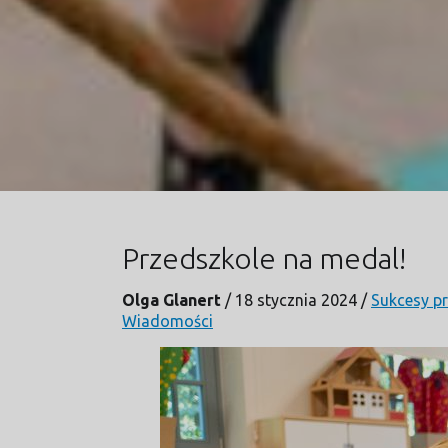
Przedszkole na medal!
Olga Glanert
/
18 stycznia 2024
/
Sukcesy p
Wiadomości