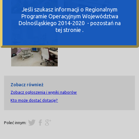
Jeśli szukasz informacji o Regionalnym
Programie Operacyjnym Województwa
Dolnośląskiego 2014-2020 - pozostań na
tej stronie .
Zobacz również
Zobacz ogłoszenia i wyniki naborów
Kto może dostać dotację?
Poleć innym: