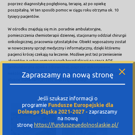
poprzez diagnostykę pogłębioną, terapię, aż po opiekę
poszpitalną. W ten sposób pomoc w ciągu roku otrzyma ok. 10
tysięcy pacjentów.
W ośrodku znajdują się m.in. poradnie ambulatoryjne,
pomieszczenia chemioterapii dziennej, stacjonarny oddział chirurgii
onkologicznej, pracownia cytostatyków. Obiekt wyposażony został
w nowoczesny sprzęt medyczny i informatyczny, dzięki któremu
pacjenci krócej czekają na leczenie. Możliwe jest też przeniesienie
akcentów z usług wymagających hospitalizacji na rzecz AOS
(ambulatoryjna opieka zdrowotna), poprzez wykonywanie
Zapraszamy na nową stronę
niektórych zabiegów w warunkach ambulatoryjnych. Pozwala to na
objęcie badaniami jeszcze większej populacji.
Jeśli szukasz informacji o
programie
Fundusze Europejskie dla
Dolnego Śląska 2021-2027 -
zapraszamy
na nową
stronę
https://funduszeuedolnoslaskie.pl/