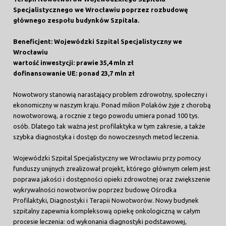
Specjalistycznego we Wrocławiu poprzez rozbudowę
głównego zespołu budynków Szpitala.
Beneficjent: Wojewódzki Szpital Specjalistyczny we
Wrocławiu
wartość inwestycji: prawie 35,4 mln zł
dofinansowanie UE: ponad 23,7 mln zł
Nowotwory stanowią narastający problem zdrowotny, społeczny i
ekonomiczny w naszym kraju. Ponad milion Polaków żyje z chorobą
nowotworową, a rocznie z tego powodu umiera ponad 100 tys.
osób. Dlatego tak ważna jest profilaktyka w tym zakresie, a także
szybka diagnostyka i dostęp do nowoczesnych metod leczenia.
Wojewódzki Szpital Specjalistyczny we Wrocławiu przy pomocy
funduszy unijnych zrealizował projekt, którego głównym celem jest
poprawa jakości i dostępności opieki zdrowotnej oraz zwiększenie
wykrywalności nowotworów poprzez budowę Ośrodka
Profilaktyki, Diagnostyki i Terapii Nowotworów. Nowy budynek
szpitalny zapewnia kompleksową opiekę onkologiczną w całym
procesie leczenia: od wykonania diagnostyki podstawowej,