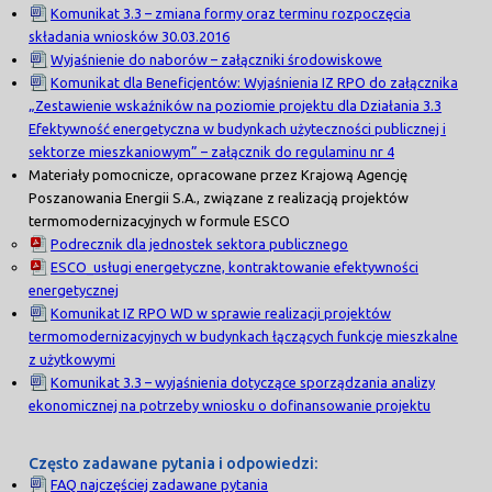
Komunikat 3.3 – zmiana formy oraz terminu rozpoczęcia
składania wniosków 30.03.2016
Wyjaśnienie do naborów – załączniki środowiskowe
Komunikat dla Beneficjentów: Wyjaśnienia IZ RPO do załącznika
„Zestawienie wskaźników na poziomie projektu dla Działania 3.3
Efektywność energetyczna w budynkach użyteczności publicznej i
sektorze mieszkaniowym” – załącznik do regulaminu nr 4
Materiały pomocnicze, opracowane przez Krajową Agencję
Poszanowania Energii S.A., związane z realizacją projektów
termomodernizacyjnych w formule ESCO
Podrecznik dla jednostek sektora publicznego
ESCO_usługi energetyczne, kontraktowanie efektywności
energetycznej
Komunikat IZ RPO WD w sprawie realizacji projektów
termomodernizacyjnych w budynkach łączących funkcje mieszkalne
z użytkowymi
Komunikat 3.3 – wyjaśnienia dotyczące sporządzania analizy
ekonomicznej na potrzeby wniosku o dofinansowanie projektu
Często zadawane pytania i odpowiedzi:
FAQ najczęściej zadawane pytania