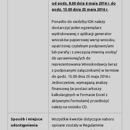
od godz. 8.00 dnia 6 maja 2016 r. do
godz. 15.00 dnia 25 maja 2016 r.
Ponadto do siedziby IOK należy
dostarczyć jeden egzemplarz
wydrukowanej z aplikacji generator
wniosków papierowej wersji wniosku,
opatrzonej czytelnym podpisem/ami
lub parafą i z pieczęcią imienną osoby/
ób uprawnionej/ych do
reprezentowania Wnioskodawcy (wraz
z podpisanymi załącznikami) w terminie
do godz. 15.00 dnia 25 maja 2016 r.
Jednocześnie, wymaganą analizę
finansową (w postaci arkuszy
kalkulacyjnych w formacie Excel z
aktywnymi formułami) przedłożyć
należy na nośniku CD.
Sposób i miejsce
Wszystkie kwestie dotyczące naboru
udostępnienia
opisane zostały w Regulaminie