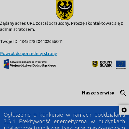
modal-check
Żądany adres URL został odrzucony. Proszę skontaktować się z
administratorem.
Twoje ID: 4845278204402656041
Powrót do porzedniej strony
Nasze serwisy
Ogłoszenie o konkursie w ramach poddziałania
3.3.1 Efektywność energetyczna w budynkach
użyteczności publicznej i sektorze mieszkaniowym