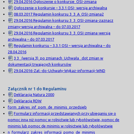
29.04.2016 Ogłoszenie o konkursie_OSI-zmiana
Ogłoszenie o konkursie – 3.3.1 OSI- wersja archiwalna
08.03.2017 Regulamin konkursu 3_3_A_OSI-zmiana2
29.04.2016 Regulamin konkursu 3_3_OSI-zmiana-zaznacz
zmiany-wersja archiwalna – do 07.03.2017
29.04.2016 Regulamin konkursu 3_3_OSI-zmiana-wersja
archiwalna – do 07.03.2017
Regulamin konkursu – 3.3.1 OSI – wersja archiwalna – do
28.04.2016
3 3 _(wersja 3)_po zmianach_Uchwała _dot zmian w
dokumentacji trwających konkursów
29.04.2016-Zał.-do-Uchwały-Wykaz-informacji-WND
Załącznik nr 1 do Regulaminu
Deklaracja Natura 2000
Deklaracja RDW
form_zakres_inf_pom_de_minimis_przedsieb
Formularz informacji przedstawianych przy ubieganiu się o
pomoc inną niż pomoc w rolnictwie lub rybołówstwie, pomoc de
minimis lub pomoc de minimis w rolnictwie lub rybołówstwie
n_formularz_zakres_informacji_pomo_de_minimis