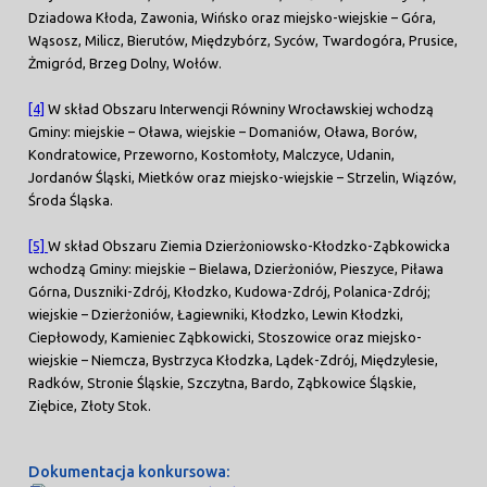
Dziadowa Kłoda, Zawonia, Wińsko oraz miejsko-wiejskie – Góra,
Wąsosz, Milicz, Bierutów, Międzybórz, Syców, Twardogóra, Prusice,
Żmigród, Brzeg Dolny, Wołów.
[4]
W skład Obszaru Interwencji Równiny Wrocławskiej wchodzą
Gminy: miejskie – Oława, wiejskie – Domaniów, Oława, Borów,
Kondratowice, Przeworno, Kostomłoty, Malczyce, Udanin,
Jordanów Śląski, Mietków oraz miejsko-wiejskie – Strzelin, Wiązów,
Środa Śląska.
[5]
W skład Obszaru Ziemia Dzierżoniowsko-Kłodzko-Ząbkowicka
wchodzą Gminy: miejskie – Bielawa, Dzierżoniów, Pieszyce, Piława
Górna, Duszniki-Zdrój, Kłodzko, Kudowa-Zdrój, Polanica-Zdrój;
wiejskie – Dzierżoniów, Łagiewniki, Kłodzko, Lewin Kłodzki,
Ciepłowody, Kamieniec Ząbkowicki, Stoszowice oraz miejsko-
wiejskie – Niemcza, Bystrzyca Kłodzka, Lądek-Zdrój, Międzylesie,
Radków, Stronie Śląskie, Szczytna, Bardo, Ząbkowice Śląskie,
Ziębice, Złoty Stok.
Dokumentacja konkursowa: