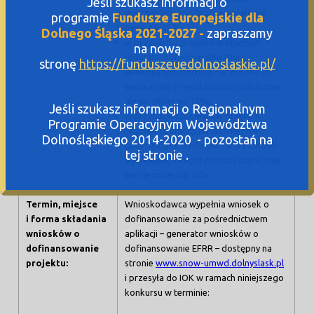
Jeśli szukasz informacji o
wyliczeniami luki finansowej ale nie
programie
Fundusze Europejskie dla
mniej niż 15%;
Dolnego Śląska 2021-2027 -
zapraszamy
w przypadku projektów objętych
na nową
regułami pomocy publicznej i
stronę
https://funduszeuedolnoslaskie.pl/
generujących dochód – w wysokości
wynikającej z reguł pomocy publicznej
ale nie mniej niż 15%;
Jeśli szukasz informacji o Regionalnym
w przypadku projektów objętych
Programie Operacyjnym Województwa
regułami pomocy publicznej i nie
Dolnośląskiego 2014-2020 - pozostań na
generującymi dochodu – w wysokości
tej stronie .
wynikającej z reguł pomocy publicznej
ale nie mniej niż 15%.
Termin, miejsce
Wnioskodawca wypełnia wniosek o
i forma składania
dofinansowanie za pośrednictwem
wniosków o
aplikacji – generator wniosków o
dofinansowanie
dofinansowanie EFRR – dostępny na
projektu:
stronie
www.snow-umwd.dolnyslask.pl
i przesyła do IOK w ramach niniejszego
konkursu w terminie: