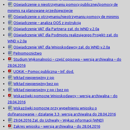
Oświadczenie o nieotrzymaniu pomocy publicznej/pomocy de
minimis na planowane przedsięwzięcie
Oświadczenie o otrzymaniu/nieotrzymaniu pomocy de minimis
Oświadczenie – analiza OOŚ z instrukcją
Oświadczenie VAT dla Partnera-zał. do WND v.2.0a
Oświadczenie VAT dla Podmiotu realizującego Projekt-zał. do
WND v.2.0a
Oświadczenie VAT dla Wnioskodawcy-zał. do WND v.2.0a
Pełnomocnictwo
Studium Wykonalności – część opisowa – wersja archiwalna – do
28.04.2016
UOKiK – Pomoc publiczna – Inf. dod.
Wkład niepieniężny z pp
Wkład niepieniężny bez pp
Wkład niepieniężny z pp i bez pp
Wskazówki pomocne Wnioskodawcy – wersja archiwalna – do
28.04.2016
Wskazówki pomocne przy wypełnieniu wniosku o
dofinansowanie – działanie 3.3- wersja archiwalna do 28.04.2016
29.04.2016 Zał. do Uchwały – Wykaz informacji (WND)
Zakres wniosku – wersja archiwalna – do 28.04.2016