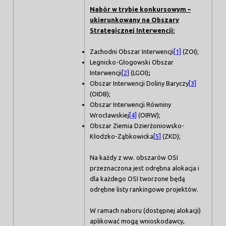
Nabór w trybie konkursowym –
ukierunkowany na Obszary
Strategicznej Interwencji:
Zachodni Obszar Interwencji
[1]
(ZOI);
Legnicko-Głogowski Obszar
Interwencji
[2]
(LGOI)
;
Obszar Interwencji Doliny Baryczy
[3]
(OIDB);
Obszar Interwencji Równiny
Wrocławskiej
[4]
(OIRW);
Obszar Ziemia Dzierżoniowsko-
Kłodzko-Ząbkowicka
[5]
(ZKD);
Na każdy z ww. obszarów OSI
przeznaczona jest odrębna alokacja i
dla każdego OSI tworzone będą
odrębne listy rankingowe projektów.
W ramach naboru (dostępnej alokacji)
aplikować mogą wnioskodawcy,