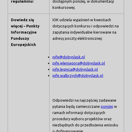
regulaminu:
dostępnym poniżej, w dokumentacji
konkursowej.
Dowiedz się
IOK udziela wyjaśnień w kwestiach
więcej – Punkty
dotyczących konkursu i odpowiedzi na
Informacyjne
zapytania indywidualne kierowane na
Funduszy
adresy poczty elektronicznej:
Europejskich
pife@dolnyslask.pl
pife.jeleniagora@dolnyslask.pl
pife.legnica@dolnyslask.pl
pife.walbrzych@dolnyslask.pl
Odpowiedzi na najczęściej zadawane
pytania będą zamieszczane
poniżej
w
ramach informacji dotyczących
procedury wyboru projektów oraz
niezbędnych do przedłożenia wniosku
o dofinansowanie.