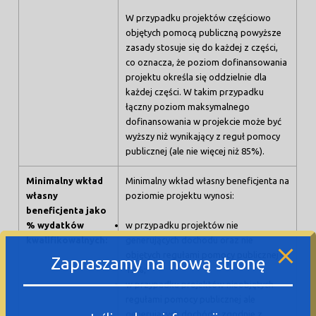
W przypadku projektów częściowo
objętych pomocą publiczną powyższe
zasady stosuje się do każdej z części,
co oznacza, że poziom dofinansowania
projektu określa się oddzielnie dla
każdej części. W takim przypadku
łączny poziom maksymalnego
dofinansowania w projekcie może być
wyższy niż wynikający z reguł pomocy
publicznej (ale nie więcej niż 85%).
Minimalny wkład
Minimalny wkład własny beneficjenta na
własny
poziomie projektu wynosi:
beneficjenta jako
% wydatków
w przypadku projektów nie
kwalifikowalnych:
generujących dochodu oraz nie
objętych regułami pomocy publicznej –
Zapraszamy na nową stronę
15%;
w przypadku projektów nieobjętych
regułami pomocy publicznej ale
generujących dochód – zgodnie z