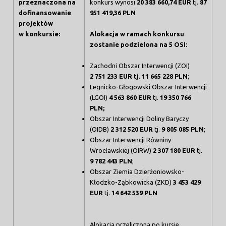
przeznaczona na
konkurs wynosi
20 383 660,74
EUR
tj.
87
dofinansowanie
951 419,36
PLN
projektów
w konkursie:
Alokacja w ramach konkursu
zostanie podzielona na 5 OSI:
Zachodni Obszar Interwencji (ZOI)
2 751 233 EUR tj. 11 665 228 PLN
;
Legnicko-Głogowski Obszar Interwencji
(LGOI)
4 563 860 EUR
tj.
19 350 766
PLN
;
Obszar Interwencji Doliny Baryczy
(OIDB)
2 312 520 EUR
tj.
9 805 085 PLN
;
Obszar Interwencji Równiny
Wrocławskiej (OIRW)
2 307 180 EUR
tj.
9 782 443 PLN
;
Obszar Ziemia Dzierżoniowsko-
Kłodzko-Ząbkowicka (ZKD)
3 453 429
EUR
tj.
14 642 539 PLN
Alokacja przeliczona po kursie