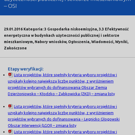
– OSI
29.01.2016 Kategoria: 3 Gospodarka niskoemisyjna, 3.3 Efektywność
energetyczna w budynkach użyteczności publicznej i sektorze
mieszkaniowym, Nabory wniosków, Ogłoszenia, Wiadomości, Wyniki,
Zakończone
Etapy weryfikacji:
Lista projektów, które spełniły kryteria wyboru projektów i
uzyskały kolejno największą liczbę punktów, z wyróżnieniem
projektów wybranych do dofinansowania Obszar Ziemia
Dzierżoniowsko – Kłodzko – Ząbkowicka (ZKD) – zmiana listy
Lista projektów, które spełniły kryteria wyboru projektów i
uzyskały kolejno największą liczbę punktów, z wyróżnieniem
projektów wybranych do dofinansowania – Legnicko Głogowski
Obszar Interwencji (LGOI) – zmiana listy
Lista projektów, które spełniły kryteria wyboru projektów i