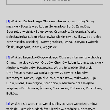
[1]
W skład Zachodniego Obszaru Interwencji wchodzą Gminy:
miejskie – Bolesławiec, Lubań, Świeradów-Zdrój, Zawidów,
Zgorzelec; wiejskie- Bolesławiec, Gromadka, Osiecznica, Warta
Bolesławiecka, Lubań, Platerówka, Siekierczyn, Sulików, Zgorzelec
oraz miejsko-wiejskiej – Nowogrodziec, Leśna, Olszyna, Lwówek
Śląski, Bogatynia, Pieńsk, Węgliniec.
[2]
W skład Legnicko-Głogowskiego Obszaru interwencji wchodzą
Gminy: miejskie – Jawor, Głogów, Chojnów, Lubin, Legnica; wiejskie –
Męcinka, Mściwojów, Paszowice, Wądroże Wielkie, Złotoryja,
Głogów, Jerzmanowa, Kotla, Pęcław, Żukowice, Chojnów,
Krotoszyce, Kunice, Legnickie Pole, Marciszów, Miłkowice, Ruja,
Lubin, Rudna, Gaworzyce, Grębocice, Radwanice oraz miejsko-
wiejskiej – Prochowice, Ścinawa, Chocianów, Polkowice, Przemków,
Bolków.
[3]
W skład Obszaru Interwencji Doliny Baryczy wchodzą Gminy:
wiejskie – Jemielno, Niechlów, Cieszków, Krośnice, Dobroszyce,