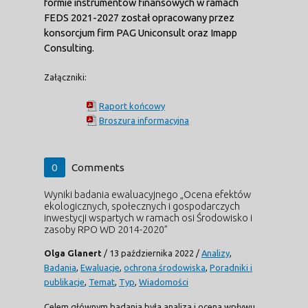
formie instrumentów finansowych w ramach
FEDS 2021-2027 został opracowany przez
konsorcjum firm PAG Uniconsult oraz Imapp
Consulting.
Załączniki:
Raport końcowy
Broszura informacyjna
0
Comments
Wyniki badania ewaluacyjnego „Ocena efektów
ekologicznych, społecznych i gospodarczych
inwestycji wspartych w ramach osi Środowisko i
zasoby RPO WD 2014-2020”
Olga Glanert
/
13 października 2022
/
Analizy
,
Badania
,
Ewaluacje
,
ochrona środowiska
,
Poradniki i
publikacje
,
Temat
,
Typ
,
Wiadomości
Celem głównym badania była analiza i ocena wpływu