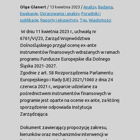
Olga Glanert
/
13 kwietnia 2023
/
Analizy
,
Badania
,
Ewaluacje
,
Opracowania i analizy
,
Poradniki i
publikacje
,
Raporty i ekspertyzy
,
Typ
,
Wiadomości
W dniu 11 kwietnia 2023 r., uchwałą nr
6761/VI/23, Zarząd Województwa
Dolnośląskiego przyjął ocenę ex-ante
instrumentów finansowych wdrażanych w ramach
programu Fundusze Europejskie dla Dolnego
Śląska 2021-2027.
Zgodnie z art. 58 Rozporządzenia Parlamentu
Europejskiego i Rady (UE) 2021/1060 z dnia 24
czerwca 2021 r., wsparcie udzielane za
pośrednictwem instrumentów finansowych w
programie jest oparte na ocenie ex ante, za której
sporządzenie odpowiada Instytucja
Zarządzająca.
Dokument zawierający propozycję zakresu,
kierunków oraz mechanizmów interwencji w