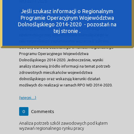
WD 2014-2020
Jeśli szukasz informacji o Regionalnym
Olga Glanert
/
26 kwietnia 2016
/
Analizy
,
Programie Operacyjnym Województwa
Opracowania i analizy
,
Wiadomości
Dolnośląskiego 2014-2020 - pozostań na
Głównym celem badania było stworzenie diagnozy
tej stronie .
epidemiologicznej województwa dolnośląskiego w
celu racjonalnego zaplanowania wsparcia z zakresu
ochrony zdrowia udzielanego w ramach Regionalnego
Programu Operacyjnego Województwa
Dolnośląskiego 2014-2020. Jednocześnie, wyniki
analizy stanowią źródło informacji na temat potrzeb
zdrowotnych mieszkańców województwa
dolnośląskiego oraz wskazują kierunki działań
możliwych do realizacji w ramach RPO WD 2014-2020.
(więcej…)
0
Comments
Analiza potrzeb szkół zawodowych pod kątem
wyzwań regionalnego rynku pracy