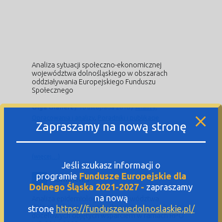
Analiza sytuacji społeczno-ekonomicznej
województwa dolnośląskiego w obszarach
oddziaływania Europejskiego Funduszu
Społecznego
Olga Glanert
/
16 listopada 2016
/
Analizy
,
Opracowania i analizy
,
Poradniki i publikacje
Zapraszamy na nową stronę
(więcej…)
Jeśli szukasz informacji o
programie
Fundusze Europejskie dla
0
Comments
Dolnego Śląska 2021-2027 -
zapraszamy
na nową
Analiza epidemiologiczna województwa
dolnośląskiego z uwzględnieniem obszarów i grup
stronę
https://funduszeuedolnoslaskie.pl/
docelowych objętych wsparciem w ramach RPO