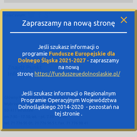
Poleć innym:
Zapraszamy na nową stronę
Jeśli szukasz informacji o
programie
Fundusze Europejskie dla
Dolnego Śląska 2021-2027 -
zapraszamy
Znajdź Punkt
na nową
Informacyjny
stronę
https://funduszeuedolnoslaskie.pl/
Jeśli szukasz informacji o Regionalnym
Główny Punkt Informacyjny Funduszy Europejskich
Programie Operacyjnym Województwa
Wybrzeże J. Słowackiego 12-14
Dolnośląskiego 2014-2020 - pozostań na
50-411 Wrocław
tej stronie .
pn.7:30 - 17:30, wt. - pt. 7.30 - 15.30
tel. 71 776 95 01, 71 776 96 51, fax. 71 776 98 41