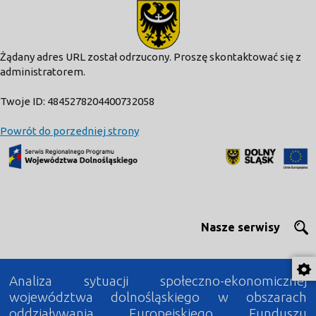
modal-check
Żądany adres URL został odrzucony. Proszę skontaktować się z
administratorem.
Twoje ID: 4845278204400732058
Powrót do porzedniej strony
Nasze serwisy
Analiza sytuacji społeczno-ekonomicznej
województwa dolnośląskiego w obszarach
oddziaływania Europejskiego Funduszu