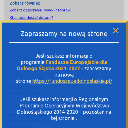
Zobacz również
Zobacz ogłoszenia i wyniki naborów
Kto może dostać dotację?
Zapraszamy na nową stronę
Poleć innym:
Jeśli szukasz informacji o
programie
Fundusze Europejskie dla
Dolnego Śląska 2021-2027 -
zapraszamy
na nową
stronę
https://funduszeuedolnoslaskie.pl/
Znajdź Punkt
Informacyjny
Jeśli szukasz informacji o Regionalnym
Programie Operacyjnym Województwa
Dolnośląskiego 2014-2020 - pozostań na
Główny Punkt Informacyjny Funduszy Europejskich
tej stronie .
Wybrzeże J. Słowackiego 12-14
50-411 Wrocław