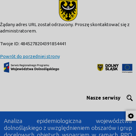
modal-check
Żądany adres URL został odrzucony. Proszę skontaktować się z
administratorem.
Twoje ID: 4845278204391854441
Powrót do porzedniej strony
Nasze serwisy
Analiza epidemiologiczna województwa
dolnośląskiego z uwzględnieniem obszarów i grup
docelowych objętych wsparciem w ramach RPO