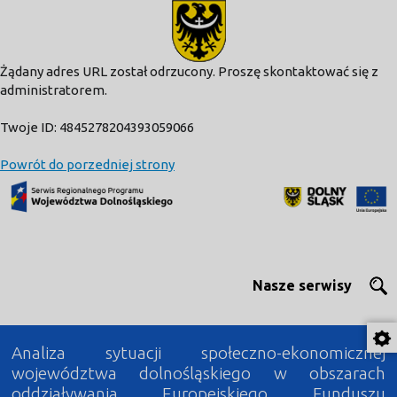
modal-check
Żądany adres URL został odrzucony. Proszę skontaktować się z
administratorem.
Twoje ID: 4845278204393059066
Powrót do porzedniej strony
Nasze serwisy
Analiza sytuacji społeczno-ekonomicznej
województwa dolnośląskiego w obszarach
oddziaływania Europejskiego Funduszu