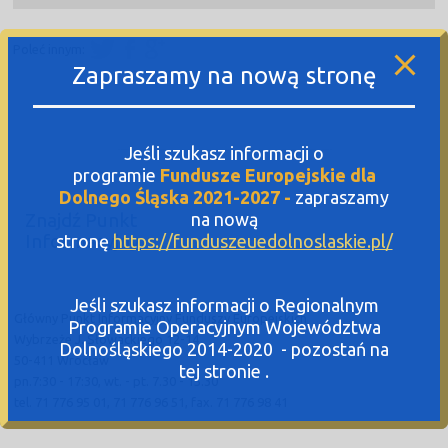
Poleć innym:
Zapraszamy na nową stronę
Jeśli szukasz informacji o
programie
Fundusze Europejskie dla
Dolnego Śląska 2021-2027 -
zapraszamy
Znajdź Punkt
na nową
Informacyjny
stronę
https://funduszeuedolnoslaskie.pl/
Jeśli szukasz informacji o Regionalnym
Główny Punkt Informacyjny Funduszy Europejskich
Programie Operacyjnym Województwa
Wybrzeże J. Słowackiego 12-14
Dolnośląskiego 2014-2020 - pozostań na
50-411 Wrocław
tej stronie .
pn.7:30 - 17:30, wt. - pt. 7.30 - 15.30
tel. 71 776 95 01, 71 776 96 51, fax. 71 776 98 41