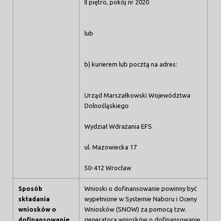
II piętro, pokój nr 2020
lub
b) kurierem lub pocztą na adres:
Urząd Marszałkowski Województwa
Dolnośląskiego
Wydział Wdrażania EFS
ul. Mazowiecka 17
50-412 Wrocław
Sposób
Wnioski o dofinansowanie powinny być
składania
wypełnione w Systemie Naboru i Oceny
wniosków o
Wniosków (SNOW) za pomocą tzw.
dofinansowanie
generatora wniosków o dofinansowanie