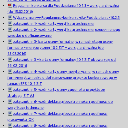
Regulamin konkursu dla Poddziałania 10.2.3 – wersja archiwalna
(do 15.02.2016)
Wykaz-zmian-w-Regulaminie-konkursu-dla-Poddziałania-10.2.3
załącznik nr 1- wzór karty weryfikacji technicznej
załącznik nr 2- wzór karty weryfikacji technicznej uzupełnionego
wniosku o dofinansowanie
załącznik nr 3- karta oceny formalnej w ramach etapu oceny
formalno – merytorycznej 10 2 ZIT – wersja archiwalna (do
15.02.2016)
załącznik nr 3 – karta oceny formalnej 10 2 ZIT obowiązuje od
16_02_2016
załącznik nr 4- wzór karty oceny merytorycznej w ramach oceny
form-meryt.wniosku o dofinansowanie projektu konkursowego w
ramach EFS 10_2 ZIT
załącznik nr 5- wzór karty oceny zgodności projektu ze
strategią ZIT AJ
załącznik nr 6- wzór deklaracji bezstronności i poufności do
weryfikacji technicznej
załącznik nr 7- wzór deklaracji bezstronności i poufności
pracownika IOK
załącznik nr 8- wzór deklaracji bezstronności i poufności