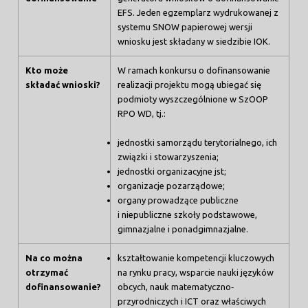
EFS. Jeden egzemplarz wydrukowanej z
systemu SNOW papierowej wersji
wniosku jest składany w siedzibie IOK.
Kto może
W ramach konkursu o dofinansowanie
składać wnioski?
realizacji projektu mogą ubiegać się
podmioty wyszczególnione w SzOOP
RPO WD, tj.:
jednostki samorządu terytorialnego, ich
związki i stowarzyszenia;
jednostki organizacyjne jst;
organizacje pozarządowe;
organy prowadzące publiczne
i niepubliczne szkoły podstawowe,
gimnazjalne i ponadgimnazjalne.
Na co można
kształtowanie kompetencji kluczowych
otrzymać
na rynku pracy, wsparcie nauki języków
dofinansowanie?
obcych, nauk matematyczno‐
przyrodniczych i ICT oraz właściwych