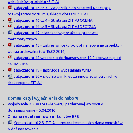
wskaźników produktu -ZIT AJ
załącznik nr 16 cz.3 – Załącznik 2 do Strategii Koncepcja
rozwoju transportu miejskiego obszaru ZIT AJ
załącznik nr 16 cz.4 – Strategia ZIT AJ OCENA
załącznik nr 16 cz.5 – Strategia ZIT AJ DECYZJA
załącznik nr 17- standard wyposażenia pracowni
matematycznych
załącznik nr 18 – zakres wniosku od dofinansowanie projektu –
wersja archiwalna (do 15.02.2016)
załącznik nr 18 wniosek o dofinansowanie 10.2 obowiązuje od
16_02_2016
załącznik nr 19 – Instrukcja wypełniania WND
załącznik nr 20 – średnie wyniki egzaminów zewnętrznych w
skali regionu ZIT AJ
Komunikaty i wyjaśnienia do naboru:
Wyjaśnienie IOK w sprawie wersji papierowej wniosku o
dofinansowanie – 5.04.2016
Zmiana regulaminów konkursów EFS
Komunikat-10.2.3-ZIT AJ – zmiana terminu składania wniosków
o dofinansowanie