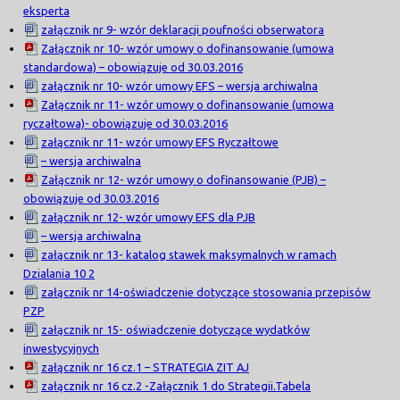
eksperta
załącznik nr 9- wzór deklaracji poufności obserwatora
Załącznik nr 10- wzór umowy o dofinansowanie (umowa
standardowa) – obowiązuje od 30.03.2016
załącznik nr 10- wzór umowy EFS – wersja archiwalna
Załącznik nr 11- wzór umowy o dofinansowanie (umowa
ryczałtowa)- obowiązuje od 30.03.2016
załącznik nr 11- wzór umowy EFS Ryczałtowe
– wersja archiwalna
Załącznik nr 12- wzór umowy o dofinansowanie (PJB) –
obowiązuje od 30.03.2016
załącznik nr 12- wzór umowy EFS dla PJB
– wersja archiwalna
załącznik nr 13- katalog stawek maksymalnych w ramach
Dzialania 10 2
załącznik nr 14-oświadczenie dotyczące stosowania przepisów
PZP
załącznik nr 15- oświadczenie dotyczące wydatków
inwestycyjnych
załącznik nr 16 cz.1 – STRATEGIA ZIT AJ
załącznik nr 16 cz.2 -Załącznik 1 do Strategii.Tabela