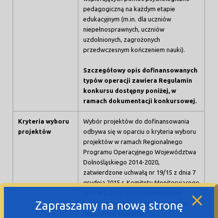
pedagogiczną na każdym etapie
edukacyjnym (m.in. dla uczniów
niepełnosprawnych, uczniów
uzdolnionych, zagrożonych
przedwczesnym kończeniem nauki).
Szczegółowy opis dofinansowanych
typów operacji zawiera Regulamin
konkursu dostępny poniżej, w
ramach dokumentacji konkursowej.
Kryteria wyboru
Wybór projektów do dofinansowania
projektów
odbywa się w oparciu o kryteria wyboru
projektów w ramach Regionalnego
Programu Operacyjnego Województwa
Dolnośląskiego 2014-2020,
zatwierdzone uchwałą nr 19/15 z dnia 7
grudnia 2015 r. Komitetu Monitorującego
RPO WD 2014-2020 z późniejszymi
Zapraszamy na nową stronę
zmianami. Kryteria stanowią element
Regulaminu konkursu.