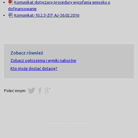
Komunikat dotyczący procedury wycofania wniosku o
dofinansowanie
Komunikat-10.2.3-ZIT AJ-26.02.2016
Zobacz również
Zobacz ogłoszenia i wyniki naborów
Kto może dostać dotację?
Poleć innym: