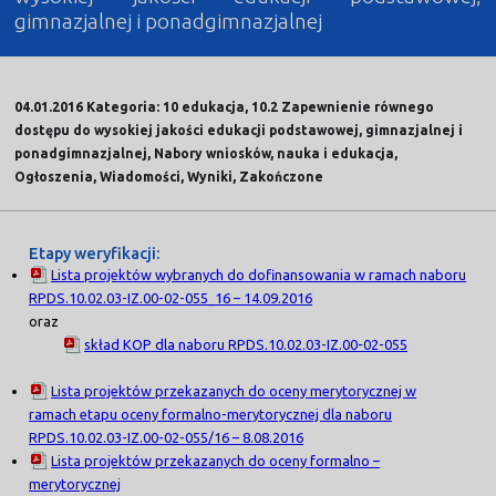
gimnazjalnej i ponadgimnazjalnej
04.01.2016 Kategoria: 10 edukacja, 10.2 Zapewnienie równego
dostępu do wysokiej jakości edukacji podstawowej, gimnazjalnej i
ponadgimnazjalnej, Nabory wniosków, nauka i edukacja,
Ogłoszenia, Wiadomości, Wyniki, Zakończone
Etapy weryfikacji:
Lista projektów wybranych do dofinansowania w ramach naboru
RPDS.10.02.03-IZ.00-02-055_16 – 14.09.2016
oraz
skład KOP dla naboru RPDS.10.02.03-IZ.00-02-055
Lista projektów przekazanych do oceny merytorycznej w
ramach etapu oceny formalno-merytorycznej dla naboru
RPDS.10.02.03-IZ.00-02-055/16 – 8.08.2016
Lista projektów przekazanych do oceny formalno –
merytorycznej