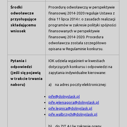
Środki
Procedurę odwoławczą w perspektywie
odwoławcze
finansowej 2014-2020 reguluje Ustawa z
przysługujące
dnia 11 lipca 2014 r. o zasadach realizacji
składającemu
programów w zakresie polityki spójności
wniosek
finansowanych w perspektywie
finansowej 2014-2020. Procedura
odwoławcza została szczegółowo
opisana w Regulaminie konkursu.
Pytania i
IOK udziela wyjaśnień w kwestiach
odpowiedzi
dotyczących konkursu i odpowiedzi na
(jeśli się pojawią
zapytania indywidualne kierowane:
w trakcie trwania
naboru)
a) na adres poczty elektronicznej:
pife@dolnyslask.pl
pife.jeleniagora@dolnyslask.pl
pife.legnica@dolnyslask.pl
pife.walbrzych@dolnyslask.pl
b) do ZIT AJ (w zakresie oceny