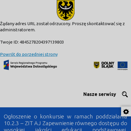
modal-check
Żądany adres URL został odrzucony. Proszę skontaktować się z
administratorem.
Twoje ID: 4845278204397139803
Powrót do porzedniej strony
Nasze serwisy
Ogłoszenie o konkursie w ramach poddziałania
10.2.3 – ZIT AJ Zapewnienie równego dostępu do
wysokiej jakości edukacji podstawowej,