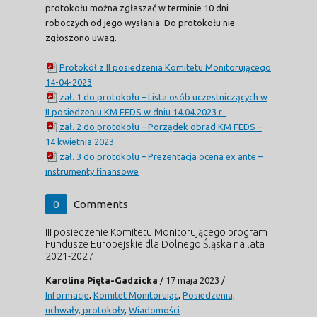
protokołu można zgłaszać w terminie 10 dni
roboczych od jego wysłania. Do protokołu nie
zgłoszono uwag.
Protokół z II posiedzenia Komitetu Monitorującego
14-04-2023
zał. 1 do protokołu – Lista osób uczestniczących w
II posiedzeniu KM FEDS w dniu 14.04.2023 r_
zał. 2 do protokołu – Porządek obrad KM FEDS –
14 kwietnia 2023
zał. 3 do protokołu – Prezentacja ocena ex ante –
instrumenty finansowe
0
Comments
III posiedzenie Komitetu Monitorującego program
Fundusze Europejskie dla Dolnego Śląska na lata
2021-2027
Karolina Pięta-Gadzicka
/
17 maja 2023
/
Informacje
,
Komitet Monitorując
,
Posiedzenia,
uchwały, protokoły
,
Wiadomości