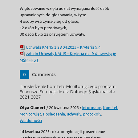
W głosowaniu wzięła udział wymagana ilość osób
uprawnionych do głosowania, w tym:
4 osoby wstrzymały się od głosu,
12 osób było przeciwnych,
30 osób było za przyjęciem uchwały.
Uchwała KM 15 z 28.04.2023 – Kryteria 9.4
zał. do Uchwały KM 15 – Kryteria dz. 9.4 Inwestycje
MŚP – FST
0
Comments
II posiedzenie Komitetu Monitorującego program
Fundusze Europejskie dla Dolnego Śląska na lata
2021-2027
Olga Glanert
/
20 kwietnia 2023
/
Informacje
,
Komitet
Monitorując
,
Posiedzenia, uchwały, protokoły
,
Wiadomości
14 kwietnia 2023 roku odbyło się II posiedzenie
Komitetu Monitorującego program Fundusze