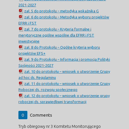
2021-2027
zał. 5 do protokołu – metodyka wskaźnika G
zał. 6 do protokołu – Metodyka wyboru projektów
EFRR i FST
zał. 7 do protokołu – Kryteria formalne i
merytoryczne ogólne wspólne dla EFRR i FST
inwestycyjne
zał. 8 do Protokołu – Ogólne kryteria wyboru
projektów EFS+
zał. 9 do Protokołu – Informacja i promocja Polityki
Spójności 2021-2027
zał. 10 do protokołu – wniosek o utworzenie Grupy
ad hoc ds. Regulaminu
zał. 11 do protokołu – wniosek o utworzenie Grupy
Roboczej ds. rozwoju społecznego
zał. 12 do protokołu – wniosek o utworzenie grupy
roboczej ds. sprawiedliwej transformacji
0
Comments
Tryb obiegowy nr 3 Komitetu Monitorującego