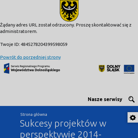
modal-check
Żądany adres URL został odrzucony. Proszę skontaktować się z
administratorem.
Twoje ID: 4845278204399598059
Powrót do porzedniej strony
Nasze serwisy
Strona główna
Sukcesy projektów w
perspektywie 2014-