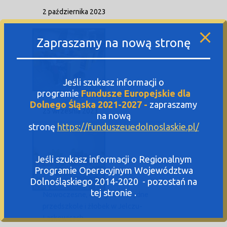
2 października 2023
Zapraszamy na nową stronę
Jeśli szukasz informacji o
programie
Fundusze Europejskie dla
Pracownie szkolne XXI wieku
Dolnego Śląska 2021-2027 -
zapraszamy
25 września 2023
na nową
stronę
https://funduszeuedolnoslaskie.pl/
Jeśli szukasz informacji o Regionalnym
Programie Operacyjnym Województwa
Dolnośląskiego 2014-2020 - pozostań na
tej stronie .
Nowoczesne, energooszczędne
przedszkole i żłobek w Jelczu-
Laskowicach