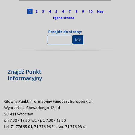
1
2
3
4
5
6
7
8
9
10
Nas
tępna strona
Przejdz do strony:
Idź
Znajdź Punkt
Informacyjny
Główny Punkt Informacyjny Funduszy Europejskich
Wybrzeże J. Słowackiego 12-14
50-411 Wrocław
pn.7:30 - 17:30, wt. - pt. 7.30 - 15.30
tel. 71 776 95 01, 71 776 96 51, fax. 71 776 98 41