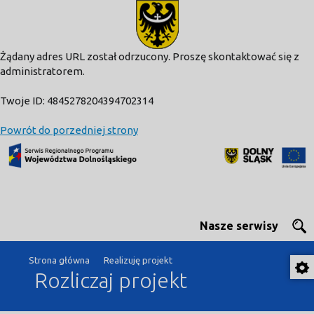
modal-check
Żądany adres URL został odrzucony. Proszę skontaktować się z
administratorem.
Twoje ID: 4845278204394702314
Powrót do porzedniej strony
Nasze serwisy
Strona główna
Realizuję projekt
Rozliczaj projekt