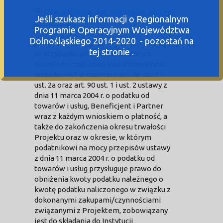
Oświadczenie dot. wydatków poniżej
Jeśli szukasz informacji o Regionalnym
50 tys. netto
Programie Operacyjnym Województwa
Dolnośląskiego 2014-2020 - pozostań na
tej stronie .
W przypadku projektów, w których
określono częściową kwalifikowalność
podatku VAT w oparciu o art. 86 ust. 1 i
ust. 2a oraz art. 90 ust. 1 i ust. 2 ustawy z
dnia 11 marca 2004 r. o podatku od
towarów i usług, Beneficjent i Partner
wraz z każdym wnioskiem o płatność, a
także do zakończenia okresu trwałości
Projektu oraz w okresie, w którym
podatnikowi na mocy przepisów ustawy
z dnia 11 marca 2004 r. o podatku od
towarów i usług przysługuje prawo do
obniżenia kwoty podatku należnego o
kwotę podatku naliczonego w związku z
dokonanymi zakupami/czynnościami
związanymi z Projektem, zobowiązany
jest do składania do Instytucji