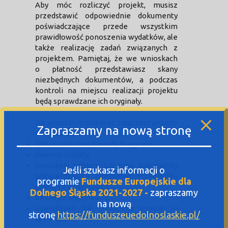
Aby móc rozliczyć projekt, musisz
przedstawić odpowiednie dokumenty
poświadczające przede wszystkim
prawidłowość ponoszenia wydatków, ale
także realizację zadań związanych z
projektem. Pamiętaj, że we wnioskach
o płatność przedstawiasz skany
niezbędnych dokumentów, a podczas
kontroli na miejscu realizacji projektu
będą sprawdzane ich oryginały.
Do wniosku o płatność załączasz przede
Zapraszamy na nową stronę
wszystkim:
faktury lub inne dowody księgowe;
dowody zapłaty;
protokoły odbioru lub inne dokumenty
Jeśli szukasz informacji o
potwierdzające odebranie przedmiotu
programie
Fundusze Europejskie dla
umowy z wykonawcą;
Dolnego Śląska 2021-2027 -
zapraszamy
umowy z wykonawcą;
na nową
oświadczeń dot. wydatków poniżej 50
stronę
https://funduszeuedolnoslaskie.pl/
tys. netto.