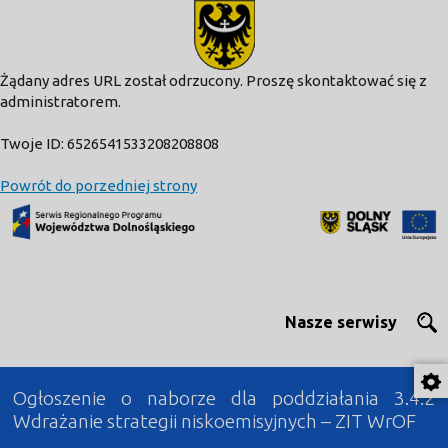
modal-check
Żądany adres URL został odrzucony. Proszę skontaktować się z
administratorem.
Twoje ID: 6526541533208208808
Powrót do porzedniej strony
Nasze serwisy
Ogłoszenie o naborze dla poddziałania 3.4.2
Wdrażanie strategii niskoemisyjnych – ZIT WrOF