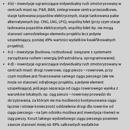
4 b) – inwestycje ograniczające indywidualny ruch zmotoryzowany w
centrach miast np. P&R, B&R, zintegrowane centra przesiadkowe,
stacje ładowania pojazdów elektrycznych, stacje tankowania paliw
alternatywnych (np. CNG, LNG, LPG), wspólny bilet (przy czym stacje
ładowania pojazdów elektrycznych, wspólny bilet itp. nie mogą
stanowić samodzielnego elementu projektu lecz jedynie
uzupełniający, poniżej 49% wartości wydatków kwalifikowalnych
projektu);
4 c) – inwestycje (budowa, rozbudowa) związane z systemami
zarządzania ruchem i energią (infrastruktura, oprogramowanie);
4 d) – inwestycje ograniczające indywidualny ruch zmotoryzowany w
centrach miast: drogi rowerowe, ciągi pieszo – rowerowe, przy
czym możliwe jest finansowanie samego ciągu pieszego (ale nie
może on stanowić odrębnego projektu, a jedynie element
uzupełniający), jeśli jego separacja od ciągu rowerowego wynika z
warunków lokalnych, np. ciąg pieszo – rowerowy prowadzi do
skrzyżowania, za którym nie ma możliwości kontynuowania ciągu
łącznie i istnieje konieczność oddzielenia drogi dla rowerów od
ciągu pieszego – na tym odcinku możliwa jest inwestycja również w
ciąg pieszy. Koszt takiego wydzielonego ciągu pieszego powinien
zawsze stanowić mniej niż 49% całkowitych wydatków