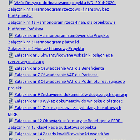
Wzór Decyzji o dofinasowaniu projektu WD_2014-2020_
Załącznik nr 1 Harmonogram rzeczowo- finansowy bez
budż.państw.
Załącznik nr 1a Harmonogram rzecz-finan. dla projektów z
budżetem Państwa
Załącznik nr 2Harmonogram zamówień dla Projektu
Załącznik nr 3 Harmonogram płatności
Załącznik nr 4 Montaż finansowy Projektu
Załącznik nr 5 Skwantyfikowane wskaźniki osiągnięcia
rzeczowej realizacji
Załącznik nr 6 Oświadczenie VAT dla Beneficjenta
Załącznik nr 7 Oświadczenie VAT dla Partnera
Załącznik nr 8 Oświadczenie VAT dla Podmiotu realizującego
projekt
Załącznik nr 9 Zestawienie dokumentów dotyczących operacji
Załącznik nr 10 Wykaz dokumentów do wniosku o płatność
Załącznik nr 11 Zakres przetwarzanych danych osobowych
EFRR_
Załącznik nr 12 Obowiązki informacyjne Beneficjenta EFRR_
Załącznik nr 13 Klasyfikacja budżetowa projektu
Załącznik nr 14 Zasady kwalifikowalności wydatków