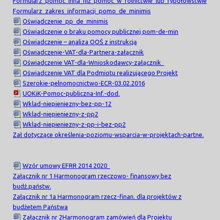
Formularz_pomoc_inna_niż_pomoc_w_rolnictwie_lub_rybołówstwie
Formularz_zakres_informacji_pomo_de_minimis
Oświadczenie_pp_de_minimis
Oświadczenie o braku pomocy publicznej pom-de-min
Oświadczenie – analiza OOŚ z instrukcją
Oświadczenie-VAT-dla-Partnera-załącznik
Oświadczenie VAT-dla-Wnioskodawcy-załącznik_
Oświadczenie VAT dla Podmiotu realizującego Projekt
Szerokie-pelnomocnictwo-ECR-03.02.2016
UOKiK-Pomoc-publiczna-Inf.-dod.
Wklad-niepieniezny-bez-pp-12
Wklad-niepieniezny-z-pp2
Wklad-niepieniezny-z-pp-i-bez-pp2
Zał dotyczące określenia-poziomu-wsparcia-w-projektach-partne.
Wzór umowy EFRR 2014 2020_
Załącznik nr 1 Harmonogram rzeczowo- finansowy bez
budż.państw.
Załącznik nr 1a Harmonogram rzecz-finan. dla projektów z
budżetem Państwa
Załącznik nr 2Harmonogram zamówień dla Projektu