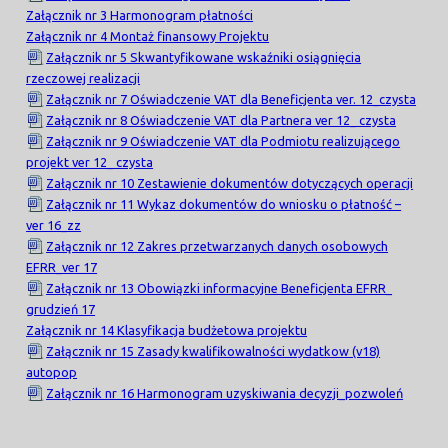
Załącznik nr 3 Harmonogram płatności
Załącznik nr 4 Montaż finansowy Projektu
Załącznik nr 5 Skwantyfikowane wskaźniki osiągnięcia
rzeczowej realizacji
Załącznik nr 7 Oświadczenie VAT dla Beneficjenta ver. 12_czysta
Załącznik nr 8 Oświadczenie VAT dla Partnera ver 12_ czysta
Załącznik nr 9 Oświadczenie VAT dla Podmiotu realizującego
projekt ver 12_ czysta
Załącznik nr 10 Zestawienie dokumentów dotyczących operacji
Załącznik nr 11 Wykaz dokumentów do wniosku o płatność –
ver 16_zz
Załącznik nr 12 Zakres przetwarzanych danych osobowych
EFRR_ver 17
Załącznik nr 13 Obowiązki informacyjne Beneficjenta EFRR_
grudzień 17
Załącznik nr 14 Klasyfikacja budżetowa projektu
Załącznik nr 15 Zasady kwalifikowalności wydatkow (v18)
autopop
Załącznik nr 16 Harmonogram uzyskiwania decyzji_pozwoleń