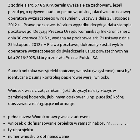
Zgodnie z art. 57 § 5 KPA termin uważa się za zachowany, jeżeli
przed jego upływem nadano pismo w polskiej placówce pocztowej
operatora wyznaczonego w rozumieniu ustawy z dnia 23 listopada
2012 r. – Prawo pocztowe. W takim wypadku decyduje data stempla
pocztowego. Decyzją Prezesa Urzędu Komunikacji Elektronicznej z
dnia 30 czerwca 2015 r., wydaną na podstawie art. 71 ustawy z dnia
23 listopada 2012 r. – Prawo pocztowe, dokonany został wybór
operatora wyznaczonego do świadczenia usług powszechnych na
lata 2016-2025, którym została Poczta Polska SA.
Suma kontrolna wersji elektronicznej wniosku (w systemie) musi być
identyczna z sumą kontrolną papierowej wersji wniosku.
Wniosek wraz z załącznikami (jeśli dotyczy) należy złożyć w
zamkniętej kopercie, (lub innym opakowaniu np. pudełku) której
opis zawiera następujące informacje:
pełna nazwa Wnioskodawcy wraz z adresem
wniosek o dofinansowanie projektu w ramach naboru nr …………..
tytuł projektu
numer wniosku o dofinansowanie