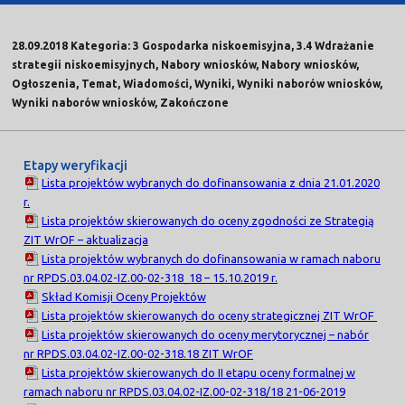
28.09.2018 Kategoria: 3 Gospodarka niskoemisyjna, 3.4 Wdrażanie
strategii niskoemisyjnych, Nabory wniosków, Nabory wniosków,
Ogłoszenia, Temat, Wiadomości, Wyniki, Wyniki naborów wniosków,
Wyniki naborów wniosków, Zakończone
Etapy weryfikacji
Lista projektów wybranych do dofinansowania z dnia 21.01.2020
r.
Lista projektów skierowanych do oceny zgodności ze Strategią
ZIT WrOF – aktualizacja
Lista projektów wybranych do dofinansowania w ramach naboru
nr RPDS.03.04.02-IZ.00-02-318_18 – 15.10.2019 r.
Skład Komisji Oceny Projektów
Lista projektów skierowanych do oceny strategicznej ZIT WrOF
Lista projektów skierowanych do oceny merytorycznej – nabór
nr RPDS.03.04.02-IZ.00-02-318.18 ZIT WrOF
Lista projektów skierowanych do II etapu oceny formalnej w
ramach naboru nr RPDS.03.04.02-IZ.00-02-318/18 21-06-2019