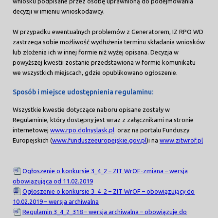
wniosku podpisane przez osobę uprawnioną do podejmowania
decyzji w imieniu wnioskodawcy.
W przypadku ewentualnych problemów z Generatorem, IZ RPO WD
zastrzega sobie możliwość wydłużenia terminu składania wniosków
lub złożenia ich w innej formie niż wyżej opisana. Decyzja w
powyższej kwestii zostanie przedstawiona w formie komunikatu
we wszystkich miejscach, gdzie opublikowano ogłoszenie.
Sposób i miejsce udostępnienia regulaminu:
Wszystkie kwestie dotyczące naboru opisane zostały w
Regulaminie, który dostępny jest wraz z załącznikami na stronie
internetowej
www.rpo.dolnyslask.pl
oraz na portalu Funduszy
Europejskich (
www.funduszeeuropejskie.gov.pl
)i na
www.zitwrof.pl
Ogłoszenie o konkursie 3_4_2 – ZIT WrOF-zmiana – wersja
obowiązująca od 11.02.2019
Ogłoszenie o konkursie 3_4_2 – ZIT WrOF – obowiązujący do
10.02.2019 – wersja archiwalna
Regulamin 3_4_2_318 – wersja archiwalna – obowiązuje do