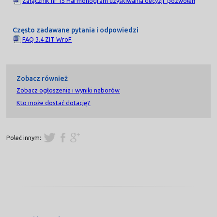
Załącznik nr 15 Harmonogram uzyskiwania decyzji_pozwoleń
Często zadawane pytania i odpowiedzi
FAQ 3.4 ZIT WroF
Zobacz również
Zobacz ogłoszenia i wyniki naborów
Kto może dostać dotację?
Poleć innym: