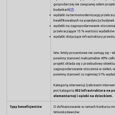
gospodarczej nie związanej celem projek
budynkach
[7]
;
wydatki na termomodernizację przekrac
kwalifikowalnych na pojedynczy budynek 
wydatki na zagospodarowanie otoczenia w
przekraczające 15 % wartości wydatków 
wydatki dotyczące infrastruktury przeds
Ww. limity procentowe nie sumują się – 
powinny stanowić maksymalnie 49% całko
projekt składa się z przebudowy obiektu
zagospodarowanie otoczenia w zieleń, 
powinny stanowić co najmniej 51% wydat
Kategorią interwencji (zakresem interwen
jest kategoria
052 Infrastruktura na p
elementarnej i opieki na dzieckiem.
Typy beneficjentów
O dofinansowanie w ramach konkursu mog
Wnioskodawców: