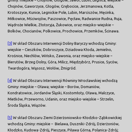
Chojnów, Gaworzyce, Głogów, Grębocice, Jerzmanowa, Kotla,
Krotoszyce, Kunice, Legnickie Pole, Lubin, Marciszów, Męcinka,
Miłkowice, Mściwojów, Paszowice, Pęcław, Radwanice Rudna, Ruja,
Wądroże Wielkie, Złotoryja, Żukowice, oraz miejsko-wiejskie –
Bolków, Chocianów, Polkowice, Prochowice, Przemków, Ścinawa.
[3]
W skład Obszaru Interwencji Doliny Baryczy wchodzą Gminy:
wiejskie – Cieszków, Dobroszyce, Dziadowa Kłoda, Jemielno,
Krośnice, Niechlów, Wińsko, Zawonia, oraz miejsko-wiejskie –
Bierutów, Brzeg Dolny, Góra, Milicz, Międzybórz, Prusice, Syców,
Twardogóra, Wąsosz, Wołów, Żmigród.
[4]
W skład Obszaru Interwencji Równiny Wrocławskiej wchodzą
Gminy: miejskie – Oława; wiejskie – Borów, Domaniów,
Kondratowice, Jordanów Śląski, Kostomłoty, Oława, Malczyce,
Mietków, Przeworno, Udanin, oraz miejsko-wiejskie – Strzelin,
Środa Śląska, Wiązów.
[5]
W skład Obszaru Ziemi Dzierżoniowsko-Kłodzko-Ząbkowickiej
wchodzą Gminy: miejskie – Bielawa, Duszniki-Zdrój, Dzierżoniów,
Kłodzko, Kudowa-Zdrój, Pieszyce, Piława Górna, Polanica-Zdrój;