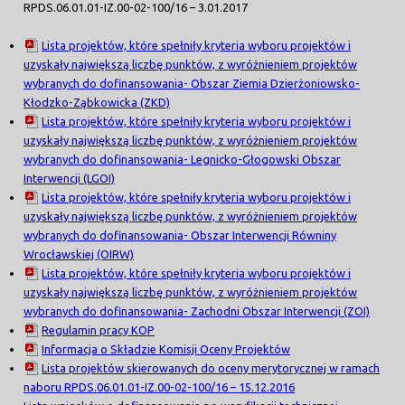
RPDS.06.01.01-IZ.00-02-100/16 – 3.01.2017
Lista projektów, które spełniły kryteria wyboru projektów i
uzyskały największą liczbę punktów, z wyróżnieniem projektów
wybranych do dofinansowania- Obszar Ziemia Dzierżoniowsko-
Kłodzko-Ząbkowicka (ZKD)
Lista projektów, które spełniły kryteria wyboru projektów i
uzyskały największą liczbę punktów, z wyróżnieniem projektów
wybranych do dofinansowania- Legnicko-Głogowski Obszar
Interwencji (LGOI)
Lista projektów, które spełniły kryteria wyboru projektów i
uzyskały największą liczbę punktów, z wyróżnieniem projektów
wybranych do dofinansowania- Obszar Interwencji Równiny
Wrocławskiej (OIRW)
Lista projektów, które spełniły kryteria wyboru projektów i
uzyskały największą liczbę punktów, z wyróżnieniem projektów
wybranych do dofinansowania- Zachodni Obszar Interwencji (ZOI)
Regulamin pracy KOP
Informacja o Składzie Komisji Oceny Projektów
Lista projektów skierowanych do oceny merytorycznej w ramach
naboru RPDS.06.01.01-IZ.00-02-100/16 – 15.12.2016