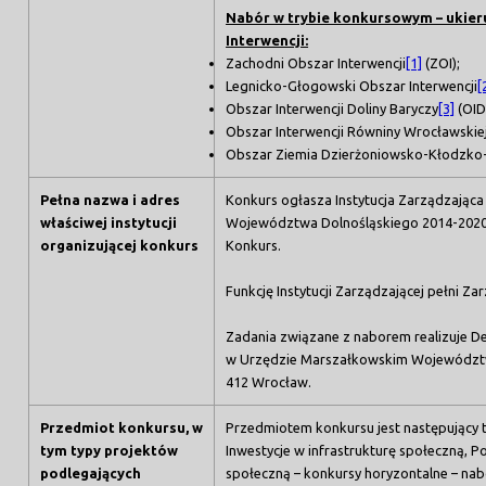
Nabór w trybie konkursowym – ukier
Interwencji:
Zachodni Obszar Interwencji
[1]
(ZOI);
Legnicko-Głogowski Obszar Interwencji
[
Obszar Interwencji Doliny Baryczy
[3]
(OID
Obszar Interwencji Równiny Wrocławskie
Obszar Ziemia Dzierżoniowsko-Kłodzko
Pełna nazwa i adres
Konkurs ogłasza Instytucja Zarządzają
właściwej instytucji
Województwa Dolnośląskiego 2014-2020 pe
organizującej konkurs
Konkurs.
Funkcję Instytucji Zarządzającej pełni 
Zadania związane z naborem realizuje D
w Urzędzie Marszałkowskim Województwa
412 Wrocław.
Przedmiot konkursu, w
Przedmiotem konkursu jest następujący t
tym typy projektów
Inwestycje w infrastrukturę społeczną, Po
podlegających
społeczną – konkursy horyzontalne – nab