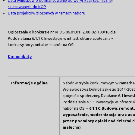
Lista wniosków o dofinansowanie po weryfikacji technicznej
skierowanych do KOP
Lista projektów złożonych w ramach naboru
Ogłoszenie o konkursie nr RPDS.06.01.01-IZ.00-02-100/16 dla
Poddziałania 6.1.1 C Inwestycje w infrastrukturę społeczną –
konkursy horyzontalne – nabór na OSI.
Komunikaty
Informacje ogólne
Nabór w trybie konkursowym w ramach 
Województwa Dolnośląskiego 2014-2020 –
spójności społecznej, Działanie 6.1 Inwes
Poddziałanie 6.1.1 Inwestycje w infrastr
nabór na OSI –
6.1.1.C Budowa, remon
wyposażenie, modernizacja oraz ada
przez podmioty opieki nad dziećmi do 
malucha)
.