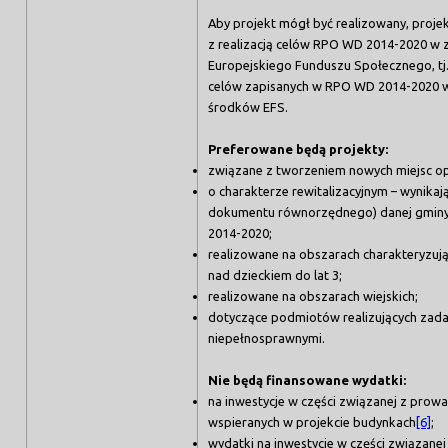
Aby projekt mógł być realizowany, proj
z realizacją celów RPO WD 2014-2020 w 
Europejskiego Funduszu Społecznego, tj. 
celów zapisanych w RPO WD 2014-2020 w
środków EFS.
Preferowane będą projekty:
związane z tworzeniem nowych miejsc op
o charakterze rewitalizacyjnym – wynikaj
dokumentu równorzędnego) danej gminy,
2014-2020;
realizowane na obszarach charakteryzują
nad dzieckiem do lat 3;
realizowane na obszarach wiejskich;
dotyczące podmiotów realizujących zadan
niepełnosprawnymi.
Nie będą finansowane wydatki:
na inwestycje w części związanej z prowa
wspieranych w projekcie budynkach
[6]
;
wydatki na inwestycje w części związane