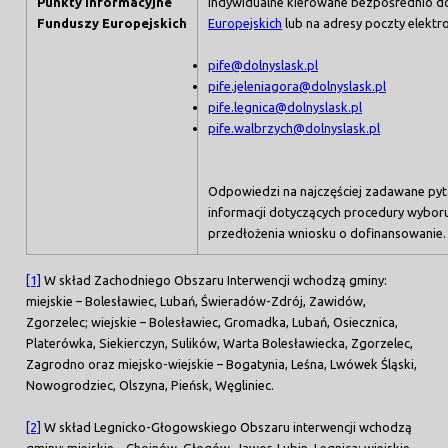
Punkty Informacyjne
indywidualne kierowane bezpośrednio 
Funduszy Europejskich
Europejskich
lub na adresy poczty elektro
pife@dolnyslask.pl
pife.jeleniagora@dolnyslask.pl
pife.legnica@dolnyslask.pl
pife.walbrzych@dolnyslask.pl
Odpowiedzi na najczęściej zadawane pyt
informacji dotyczących procedury wybor
przedłożenia wniosku o dofinansowanie.
[1]
W skład Zachodniego Obszaru Interwencji wchodzą gminy:
miejskie – Bolesławiec, Lubań, Świeradów-Zdrój, Zawidów,
Zgorzelec; wiejskie – Bolesławiec, Gromadka, Lubań, Osiecznica,
Platerówka, Siekierczyn, Sulików, Warta Bolesławiecka, Zgorzelec,
Zagrodno oraz miejsko-wiejskie – Bogatynia, Leśna, Lwówek Śląski,
Nowogrodziec, Olszyna, Pieńsk, Węgliniec.
[2]
W skład Legnicko-Głogowskiego Obszaru interwencji wchodzą
gminy: miejskie – Chojnów, Głogów, Jawor, Lubin, Legnica; wiejskie –