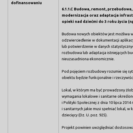
dofinansowaniu
6.1.1.C
Budowa, remont, przebudowa,
modernizacja oraz adaptacja infras
opieki nad dziećmi do 3 roku życia (n
Budowa nowych obiektów jest możliwa w 
odzwierciedlenie w dokumentacji aplikacy
lub potwierdzenie w danych statystyczny
rozbudowa lub adaptacja istniejących bud
nieuzasadniona ekonomicznie.
Pod pojęciem rozbudowy rozumie się syt
obiektu będzie funkcjonalnie i rzeczywiśc
Lokal, w którym ma być prowadzony żłobe
wymagania lokalowe i sanitarne określo
i Polityki Społecznej z dnia 10 lipca 201
i sanitarnych jakie musi spełniać lokal,
dziecięcy (Dz. U. poz. 925).
Projekt powinien uwzględniać dostosow