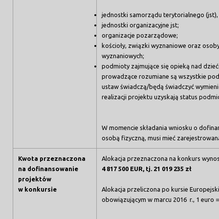
jednostki samorządu terytorialnego (jst),
jednostki organizacyjne jst;
organizacje pozarządowe;
kościoły, związki wyznaniowe oraz osob
wyznaniowych;
podmioty zajmujące się opieką nad dzieć
prowadzące rozumiane są wszystkie pod
ustaw świadczą/będą świadczyć wymienio
realizacji projektu uzyskają status pod
W momencie składania wniosku o dofinan
osobą fizyczną, musi mieć zarejestrowan
Kwota przeznaczona
Alokacja przeznaczona na konkurs wynos
na dofinansowanie
4 817 500 EUR, tj. 21 019 235 zł
projektów
w konkursie
Alokacja przeliczona po kursie Europejs
obowiązującym w marcu 2016 r., 1 euro = 