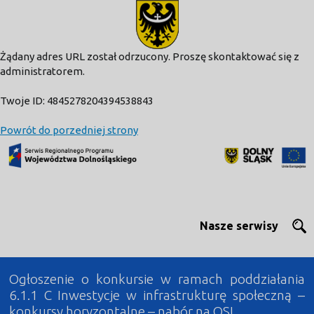
modal-check
Żądany adres URL został odrzucony. Proszę skontaktować się z
administratorem.
Twoje ID: 4845278204394538843
Powrót do porzedniej strony
Nasze serwisy
Ogłoszenie o konkursie w ramach poddziałania
6.1.1 C Inwestycje w infrastrukturę społeczną –
konkursy horyzontalne – nabór na OSI