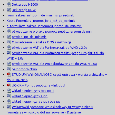
Deklaracja N2000
Deklaracja RDW
form_zakres_inf_pom_de_minimis_przedsieb
Kopia Formularz_pomoc_inna_niż_de_minimis
n_formularz_zakres_informacji_pomo_de_minimis
oświadczenie o braku pomocy publicznej pom de min
oswiad_pp_de_minimis
Oświadczenie – analiza OOŚ z instrukcją
oświadczenie VAT dla Partnera-zał. do WND v.2.0a
oświadczenie VAT dla Podmiotu realizującego Projekt-zał. do
WND v.2.0a
oświadczenie VAT dla Wnioskodawcy-zał. do WND v.2.0a
pełnomocnictwo
STUDIUM WYKONALNOŚCI część opisowa – wersja archiwalna –
do 28.04.2016
UOKiK – Pomoc publiczna – Inf. dod.
wkład niepieniężny bez pp 1
wkład niepieniężny z pp
wkład niepieniężny z pp i bez pp
Wskazówki pomocne Wnioskodawcy przy wypełnieniu
formularza wniosku o dofinansowanie – Działanie