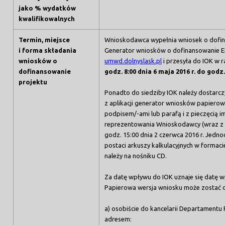
jako % wydatków
kwalifikowalnych
Termin, miejsce
Wnioskodawca wypełnia wniosek o dofina
i forma składania
Generator wniosków o dofinansowanie E
wniosków o
umwd.dolnyslask.pl
i przesyła do IOK w 
dofinansowanie
godz. 8:00 dnia 6 maja 2016 r. do godz.
projektu
Ponadto do siedziby IOK należy dostarc
z aplikacji generator wniosków papierow
podpisem/-ami lub parafą i z pieczęcią 
reprezentowania Wnioskodawcy (wraz z 
godz. 15:00 dnia 2 czerwca 2016 r. Jedn
postaci arkuszy kalkulacyjnych w formac
należy na nośniku CD.
Za datę wpływu do IOK uznaje się datę w
Papierowa wersja wniosku może zostać 
a) osobiście do kancelarii Departamentu
adresem: