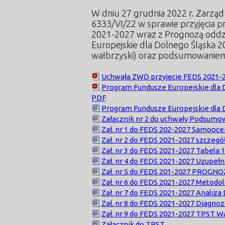
W dniu 27 grudnia 2022 r. Zarzą
6333/VI/22 w sprawie przyjęcia 
2021-2027 wraz z Prognozą oddz
Europejskie dla Dolnego Śląska 
wałbrzyski) oraz podsumowanie
Uchwała ZWD przyjęcie FEDS 2021-
Program Fundusze Europejskie dla 
PDF
Program Fundusze Europejskie dla D
Załącznik nr 2 do uchwały Podsum
Zał. nr 1 do FEDS 202-2027 Samooc
Zał. nr 2 do FEDS 2021-2027 szcze
Zał. nr 3 do FEDS 2021-2027 Tabela
Zał. nr 4 do FEDS 2021-2027 Uzupełn
Zał. nr 5 do FEDS 201-2027 PROGN
Zał. nr 6 do FEDS 2021-2027 Metodo
Zał. nr 7 do FEDS 2021-2027 Analiz
Zał. nr 8 do FEDS 2021-2027 Diagno
Zał. nr 9 do FEDS 2021-2027 TPST W
Załącznik do TPST