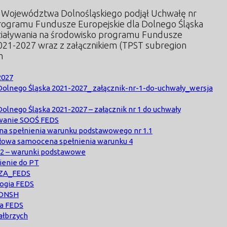
d Województwa Dolnośląskiego podjął Uchwałę nr
programu Fundusze Europejskie dla Dolnego Śląska
iaływania na środowisko programu Fundusze
2021-2027 wraz z załącznikiem (TPST subregion
m
2027
Dolnego Śląska 2021-2027_ załącznik-nr-1-do-uchwały_wersja
olnego Śląska 2021-2027 – załącznik nr 1 do uchwały
owanie SOOŚ FEDS
ena spełnienia warunku podstawowego nr 1.1
gółowa samoocena spełnienia warunku 4
 12 – warunki podstawowe
ienie do PT
OZA_FEDS
logia FEDS
a DNSH
za FEDS
ałbrzych