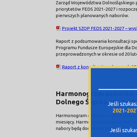
Zarząd Województwa Dolnośląskiego p
priorytetów FEDS 2021-2027 i rozpocz
pierwszych planowanych naborów.
Projekt SZOP FEDS 2021-2027 – wysł
Raport z podsumowania konsultacji sp
Programu Fundusze Europejskie dla Do
przeprowadzonych w okresie od 20 lute
Raport z konsultacji społecznych S
Harmonogram naborów d
Dolnego Śląska 2021-20
Jeśli szuka
2021-202
Harmonogram obejmuje nabory konkure
miesięcy. Harmonogram będzie aktuali
nabory będą dodawane sukcesywnie p
Jeśli szuk