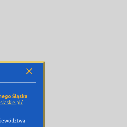
nego Śląska
laskie.pl/
Województwa