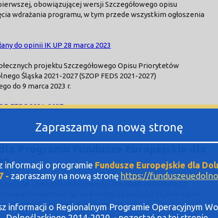
ierwszej, obowiązującej wersji Szczegółowego opisu
ęcia wdrażania programu, w tym przede wszystkim ogłoszenia
any do opinii IK UP 28 marca 2023
ołecznych projektu Szczegółowego Opisu Priorytetów
lnego Śląska 2021-2027 (SZOP FEDS 2021-2027)
go do 9 marca 2023 r.
ZOP FEDS 2021-2027
Zapraszamy na nową stronę
la Programu Fundusze Europejskie dla
27
sz informacji o programie
Fundusze Europejskie dla Dol
7 -
zapraszamy na nową stronę
https://funduszeuedolnos
ncyjne i niekonkurencyjne zaplanowane na kolejne 12
zowany co najmniej raz na kwartał. W związku z tym kolejne
rzy kolejnych zmianach dokumentów.
asz informacji o Regionalnym Programie Operacyjnym 
Dolnośląskiego 2014-2020 - pozostań na tej stronie .