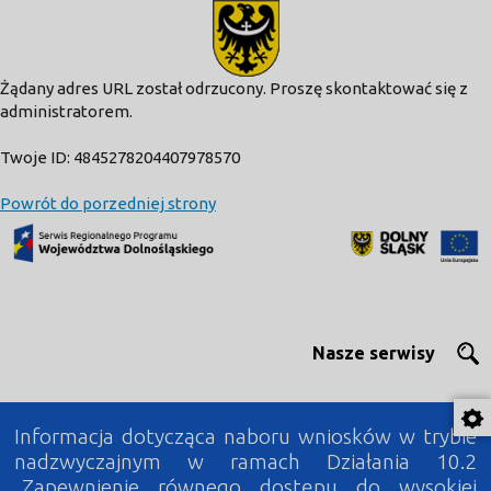
modal-check
Żądany adres URL został odrzucony. Proszę skontaktować się z
administratorem.
Twoje ID: 4845278204407978570
Powrót do porzedniej strony
Nasze serwisy
Informacja dotycząca naboru wniosków w trybie
nadzwyczajnym w ramach Działania 10.2
„Zapewnienie równego dostępu do wysokiej