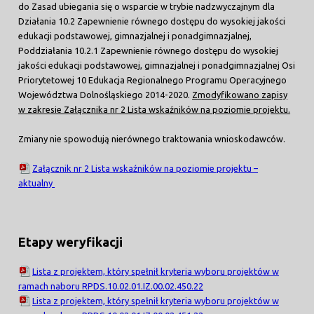
do Zasad ubiegania się o wsparcie w trybie nadzwyczajnym dla
Działania 10.2 Zapewnienie równego dostępu do wysokiej jakości
edukacji podstawowej, gimnazjalnej i ponadgimnazjalnej,
Poddziałania 10.2.1 Zapewnienie równego dostępu do wysokiej
jakości edukacji podstawowej, gimnazjalnej i ponadgimnazjalnej Osi
Priorytetowej 10 Edukacja Regionalnego Programu Operacyjnego
Województwa Dolnośląskiego 2014-2020.
Zmodyfikowano zapisy
w zakresie Załącznika nr 2 Lista wskaźników na poziomie projektu.
Zmiany nie spowodują nierównego traktowania wnioskodawców.
Załącznik nr 2 Lista wskaźników na poziomie projektu –
aktualny
Etapy weryfikacji
Lista z projektem, który spełnił kryteria wyboru projektów w
ramach naboru RPDS.10.02.01.IZ.00.02.450.22
Lista z projektem, który spełnił kryteria wyboru projektów w