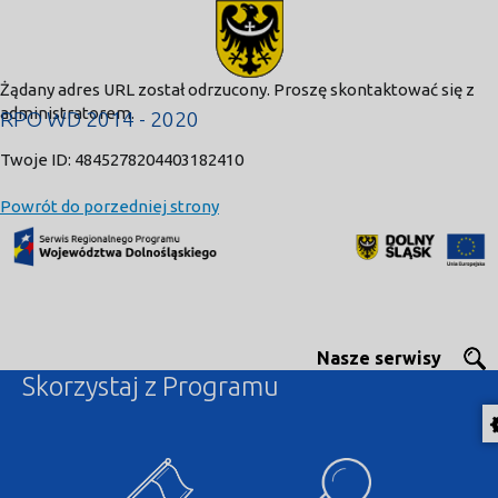
modal-check
Żądany adres URL został odrzucony. Proszę skontaktować się z
administratorem.
RPO WD 2014 - 2020
Twoje ID: 4845278204403182410
Powrót do porzedniej strony
Nasze serwisy
Skorzystaj z Programu