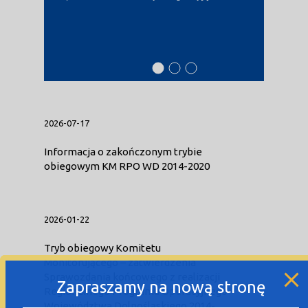
Dowiedz się więcej
Przeczytaj analizy,
o instytucjach w
raporty
programie
i podsumowania
2026-07-17
Informacja o zakończonym trybie
obiegowym KM RPO WD 2014-2020
Weź udział w
Pobierz poradniki
promocji programu
i publikacje
2026-01-22
Tryb obiegowy Komitetu
Monitorującego – zatwierdzenia
Sprawozdania końcowego z realizacji
Zapraszamy na nową stronę
Regionalnego Programu Operacyjnego
Województwa Dolnośląskiego 2014-