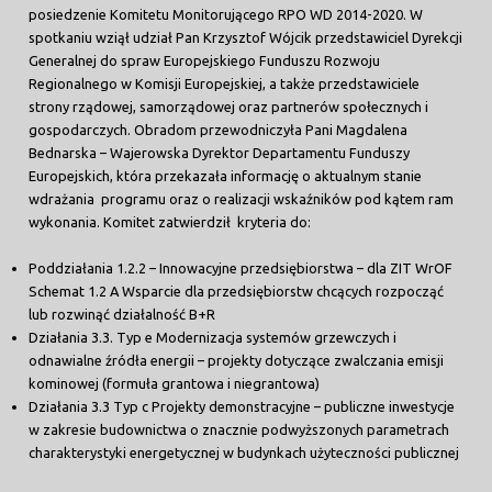
posiedzenie Komitetu Monitorującego RPO WD 2014-2020. W
spotkaniu wziął udział Pan Krzysztof Wójcik przedstawiciel Dyrekcji
Generalnej do spraw Europejskiego Funduszu Rozwoju
Regionalnego w Komisji Europejskiej, a także przedstawiciele
strony rządowej, samorządowej oraz partnerów społecznych i
gospodarczych. Obradom przewodniczyła Pani Magdalena
Bednarska – Wajerowska Dyrektor Departamentu Funduszy
Europejskich, która przekazała informację o aktualnym stanie
wdrażania programu oraz o realizacji wskaźników pod kątem ram
wykonania. Komitet zatwierdził kryteria do:
Poddziałania 1.2.2 – Innowacyjne przedsiębiorstwa – dla ZIT WrOF
Schemat 1.2 A Wsparcie dla przedsiębiorstw chcących rozpocząć
lub rozwinąć działalność B+R
Działania 3.3. Typ e Modernizacja systemów grzewczych i
odnawialne źródła energii – projekty dotyczące zwalczania emisji
kominowej (formuła grantowa i niegrantowa)
Działania 3.3 Typ c Projekty demonstracyjne – publiczne inwestycje
w zakresie budownictwa o znacznie podwyższonych parametrach
charakterystyki energetycznej w budynkach użyteczności publicznej