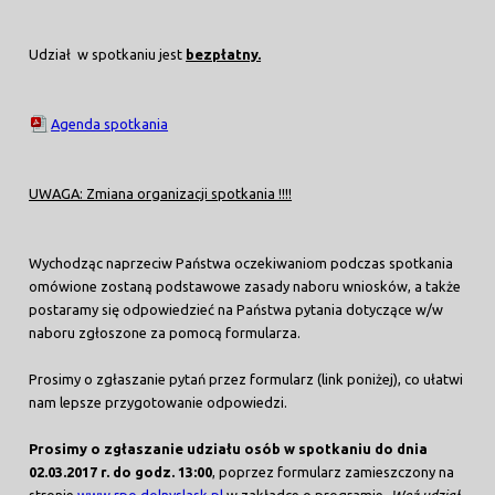
Udział w spotkaniu jest
bezpłatny.
Agenda spotkania
UWAGA: Zmiana organizacji spotkania !!!!
Wychodząc naprzeciw Państwa oczekiwaniom podczas spotkania
omówione zostaną podstawowe zasady naboru wniosków, a także
postaramy się odpowiedzieć na Państwa pytania dotyczące w/w
naboru zgłoszone za pomocą formularza.
Prosimy o zgłaszanie pytań przez formularz (link poniżej), co ułatwi
nam lepsze przygotowanie odpowiedzi.
Prosimy o zgłaszanie udziału osób w spotkaniu do dnia
02.03.2017 r. do godz. 13:00
, poprzez formularz zamieszczony na
stronie
www.rpo.dolnyslask.pl
w zakładce o programie
„Weź udział