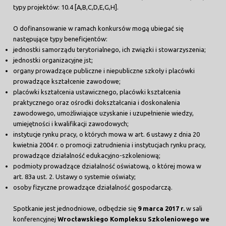
typy projektów: 10.4 [A,B,C,D,E,G,H].
O dofinansowanie w ramach konkursów mogą ubiegać się
następujące typy beneficjentów:
jednostki samorządu terytorialnego, ich związki i stowarzyszenia;
jednostki organizacyjne jst;
organy prowadzące publiczne i niepubliczne szkoły i placówki
prowadzące kształcenie zawodowe;
placówki kształcenia ustawicznego, placówki kształcenia
praktycznego oraz ośrodki dokształcania i doskonalenia
zawodowego, umożliwiające uzyskanie i uzupełnienie wiedzy,
umiejętności i kwalifikacji zawodowych;
instytucje rynku pracy, o których mowa w art. 6 ustawy z dnia 20
kwietnia 2004 r. o promocji zatrudnienia i instytucjach rynku pracy,
prowadzące działalność edukacyjno-szkoleniową;
podmioty prowadzące działalność oświatową, o której mowa w
art. 83a ust. 2. Ustawy o systemie oświaty;
osoby fizyczne prowadzące działalność gospodarczą.
Spotkanie jest jednodniowe, odbędzie się
9 marca 2017
r.
w sali
konferencyjnej
Wrocławskiego Kompleksu Szkoleniowego we