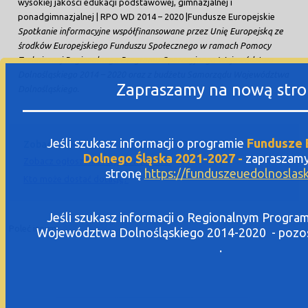
wysokiej jakości edukacji podstawowej, gimnazjalnej i
ponadgimnazjalnej | RPO WD 2014 – 2020 |Fundusze Europejskie
Spotkanie informacyjne współfinansowane przez Unię Europejską ze
środków Europejskiego Funduszu Społecznego w ramach Pomocy
Technicznej Regionalnego Programu Operacyjnego Województwa
Dolnośląskiego 2014 – 2020 oraz z budżetu Samorządu Województwa
Zapraszamy na nową str
Dolnośląskiego.
Jeśli szukasz informacji o programie
Fundusze 
Zobacz również
Dolnego Śląska 2021-2027 -
zapraszam
Zobacz ogłoszenia i wyniki naborów
stronę
https://funduszeuedolnoslask
Kto może dostać dotację?
Jeśli szukasz informacji o Regionalnym Progra
Poleć innym:
Województwa Dolnośląskiego 2014-2020 - pozost
.