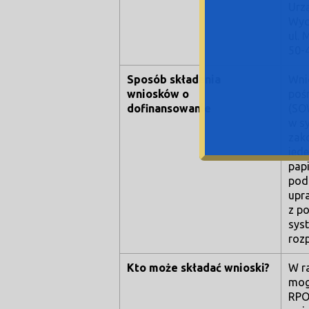
Urz
Wyd
ul.
50-
Sposób składania
Wni
wniosków o
poś
dofinansowanie
(SO
w s
zak
jed
pap
pod
upr
z po
sys
roz
Kto może składać wnioski?
W r
mog
RPO 