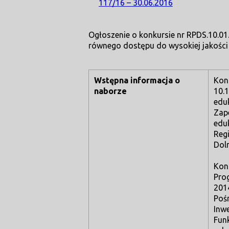
117/16 – 30.06.2016
Ogłoszenie o konkursie nr RPDS.10.01
równego dostępu do wysokiej jakości 
Wstępna informacja o
Kon
naborze
10.
eduk
Zap
eduk
Reg
Dol
Kon
Pro
201
Poś
Inw
Funk