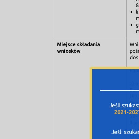
8
l
m
g
m
Miejsce składania
Wni
wniosków
poś
dos
Pap
a) 
Eur
Urz
Dep
Jeśli szuka
ul.
2021-202
50-
II p
Jeśli szuk
b) k