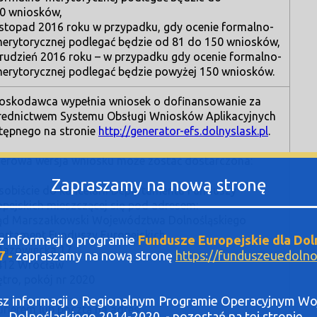
0 wniosków,
istopad 2016 roku w przypadku, gdy ocenie formalno-
erytorycznej podlegać będzie od 81 do 150 wniosków,
rudzień 2016 roku – w przypadku gdy ocenie formalno-
erytorycznej podlegać będzie powyżej 150 wniosków.
oskodawca wypełnia wniosek o dofinansowanie za
rednictwem Systemu Obsługi Wniosków Aplikacyjnych
tępnego na stronie
http://generator-efs.dolnyslask.pl
.
ierowa wersja wniosku może zostać dostarczona:
Zapraszamy na nową stronę
osobiście do kancelarii Departamentu Funduszy
opejskich mieszczącej się pod adresem:
ąd Marszałkowski Województwa Dolnośląskiego
artament Funduszy Europejskich
sz informacji o programie
Fundusze Europejskie dla Dol
 Mazowiecka 17
7 -
zapraszamy na nową stronę
https://funduszeuedolnos
412 Wrocław
iętro, pokój nr 2020
asz informacji o Regionalnym Programie Operacyjnym 
urierem lub pocztą na adres:
Dolnośląskiego 2014-2020 - pozostań na tej stronie .