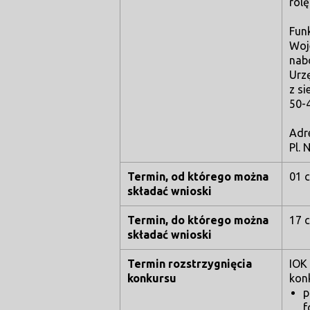
rolę
Funk
Woj
nab
Urz
z s
50-
Adr
Pl.
Termin, od którego można
01 c
składać wnioski
Termin, do którego można
17 c
składać wnioski
Termin rozstrzygnięcia
IOK 
konkursu
kon
p
f