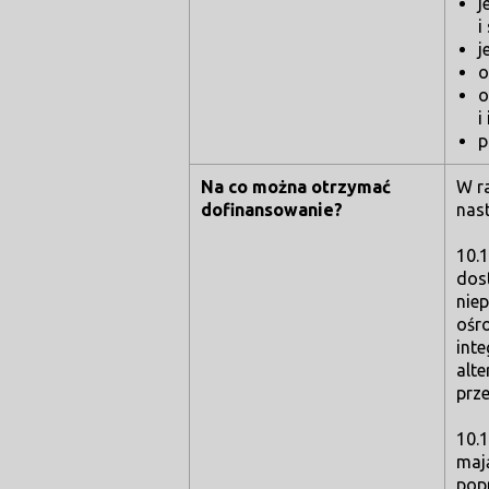
j
i
j
o
o
i
p
Na co można otrzymać
W r
dofinansowanie?
nast
10.
dos
nie
ośro
int
alt
prz
10.1
mają
pop