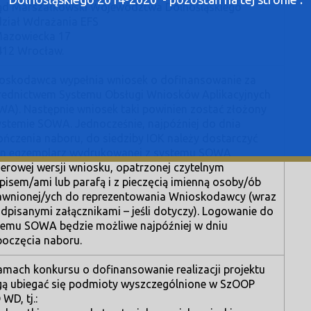
ąd Marszałkowski Województwa Dolnośląskiego
ział Wdrażania EFS
 Mazowiecka 17
412 Wrocław.
oskodawca wypełnia wniosek o dofinansowanie za
rednictwem Systemu Obsługi Wniosków Aplikacyjnych
WA). Następnie wniosek taki powinien zostać złożony
ystemie SOWA. Jednocześnie, najpóźniej do dnia
ończenia naboru, do siedziby IOK należy dostarczyć
en egzemplarz wydrukowanej z systemu SOWA
ierowej wersji wniosku, opatrzonej czytelnym
pisem/ami lub parafą i z pieczęcią imienną osoby/ób
awnionej/ych do reprezentowania Wnioskodawcy (wraz
dpisanymi załącznikami – jeśli dotyczy). Logowanie do
temu SOWA będzie możliwe najpóźniej w dniu
poczęcia naboru.
amach konkursu o dofinansowanie realizacji projektu
ą ubiegać się podmioty wyszczególnione w SzOOP
WD, tj.: