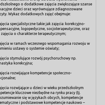
edszkolnego o dodatkowe zajęcia zwiększające szanse
kacyjne dzieci oraz wyrównujące zdiagnozowane
icyty. Wykaz dodatkowych zajęć obejmuje:
ajęcia specjalistyczne takie jak zajęcia: korekcyjno-
pensacyjne, logopedyczne, socjoterapeutyczne, oraz
 zajęcia o charakterze terapeutycznym;
zajęcia w ramach wczesnego wspomagania rozwoju w
umieniu ustawy o systemie oświaty;
zajęcia stymulujące rozwój psychoruchowy np.
nastyka korekcyjna;
ajęcia rozwijające kompetencje społeczno-
cjonalne;
ajęcia rozwijające u dzieci w wieku przedszkolnym
etencje kluczowe niezbędne na rynku pracy (tj.
ozumiewanie się w językach obcych, kompetencje
ematyczne i podstawowe kompetencje naukowo –