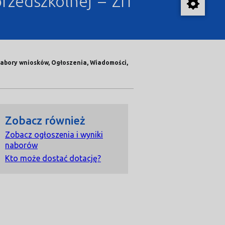
rzedszkolnej – ZIT
Nabory wniosków, Ogłoszenia, Wiadomości,
Zobacz również
Zobacz ogłoszenia i wyniki
naborów
Kto może dostać dotację?