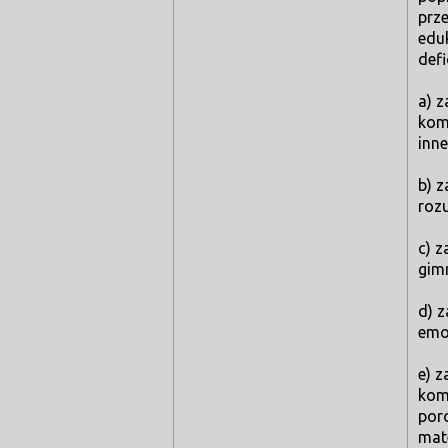
prz
edu
def
a) z
kom
inne
b) 
roz
c) 
gim
d) z
emo
e) z
komp
por
mat