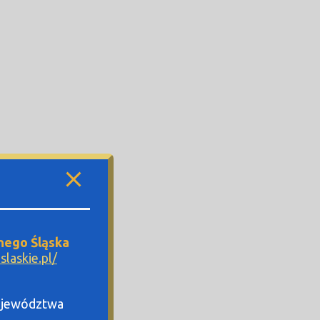
nego Śląska
laskie.pl/
Województwa