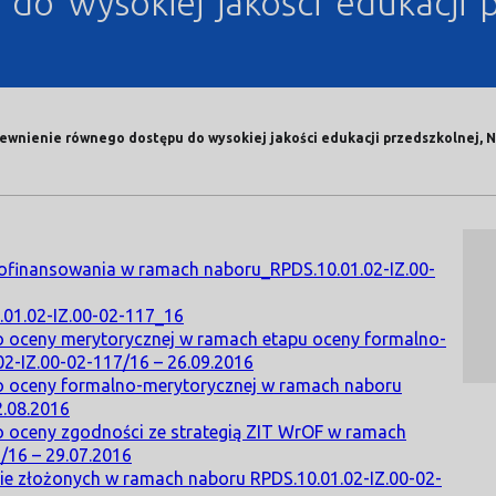
o wysokiej jakości edukacji p
apewnienie równego dostępu do wysokiej jakości edukacji przedszkolnej, 
dofinansowania w ramach naboru_RPDS.10.01.02-IZ.00-
.01.02-IZ.00-02-117_16
o oceny merytorycznej w ramach etapu oceny formalno-
02-IZ.00-02-117/16 – 26.09.2016
do oceny formalno-merytorycznej w ramach naboru
2.08.2016
o oceny zgodności ze strategią ZIT WrOF w ramach
/16 – 29.07.2016
e złożonych w ramach naboru RPDS.10.01.02-IZ.00-02-