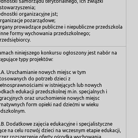
ednostki samorządu terytorialnego, ich związki
 stowarzyszenia;
ednostki organizacyjne jst;
rganizacje pozarządowe;
rgany prowadzące publiczne i niepubliczne przedszkola
 inne formy wychowania przedszkolnego;
rzedsiębiorcy.
amach niniejszego konkursu ogłoszony jest nabór na
ępujące typy projektów:
1.A. Uruchamianie nowych miejsc w tym
tosowanych do potrzeb dzieci z
pełnosprawnościami w istniejących lub nowych
dkach edukacji przedszkolnej m.in. specjalnych i
egracyjnych oraz uruchomienie nowych miejsc
ernatywnych form opieki nad dziećmi w wieku
edszkolnym.
.B. Dodatkowe zajęcia edukacyjne i specjalistyczne
ce na celu rozwój dzieci na wczesnym etapie edukacji,
rzez rozszerzenie oferty ośrodka wychowania