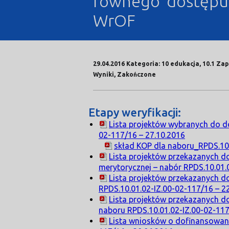
równego dostępu d
WrOF
29.04.2016 Kategoria: 10 edukacja, 10.1 Z
Wyniki, Zakończone
Etapy weryfikacji:
Lista projektów wybranych do 
02-117/16 – 27.10.2016
skład KOP dla naboru_RPDS.10
Lista projektów przekazanych d
merytorycznej – nabór RPDS.10.01.
Lista projektów przekazanych 
RPDS.10.01.02-IZ.00-02-117/16 – 2
Lista projektów przekazanych d
naboru RPDS.10.01.02-IZ.00-02-117
Lista wniosków o dofinansowani