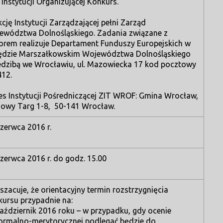
 Instytucji Organizującej Konkurs.
cję Instytucji Zarządzającej pełni Zarząd
ewództwa Dolnośląskiego. Zadania związane z
orem realizuje Departament Funduszy Europejskich w
ędzie Marszałkowskim Województwa Dolnośląskiego
iedzibą we Wrocławiu, ul. Mazowiecka 17 kod pocztowy
412.
es Instytucji Pośredniczącej ZIT WROF: Gmina Wrocław,
 Nowy Targ 1-8, 50-141 Wrocław.
zerwca 2016 r.
zerwca 2016 r. do godz. 15.00
szacuje, że orientacyjny termin rozstrzygnięcia
kursu przypadnie na:
aździernik 2016 roku – w przypadku, gdy ocenie
ormalno-merytorycznej podlegać będzie do