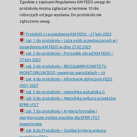
Zgodnie z zapisami Regulaminu KM FEDS uwagi do
protokołu można zgłaszać w terminie 10 dni
roboczych od jego wysłania. Do protokołu nie
zgłoszono uwag.
Protokół z I posiedzenia KM FEDS – 27 luty 2023
zał. 1 do protokołu – Lista osób uczestniczących w I
posiedzeniu KM FEDS w dniu 27.02.2023
zał. 2 do protokołu – Porządek obrad KM FEDS –
27 luty 2023
zał. 3 do protokołu – REGULAMIN KOMITETU
MONITORUJĄCEGO -uwagi po warsztatach – zz
zał. 4 do protokołu – Informacje dotyczące FEDS
2021-2027
zał. 5 do protokołu – metodyka wskaźnika G
zał. 6 do protokołu – Metodyka wyboru projektów
EFRR i FST
zał. 7 do protokołu – Kryteria formalne i
merytoryczne ogólne wspólne dla EFRR i FST
inwestycyjne
zał. 8 do Protokołu – Ogólne kryteria wyboru
projektów EFS+