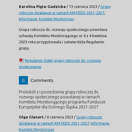
Karolina Pięta-Gadzicka
/
13 czerwca 2023
/
Grupy
robocze działające w ramach KM FEDS 2021-2027
,
Informacje
,
Komitet Monitorując
Grupa robocza ds. rozwoju społecznego powołana
uchwałą Komitetu Monitorującego nr 4 z 4 kwietnia
2023 roku przygotowała i zatwierdziła Regulamin
grupy
Regulamin stałej grupy roboczej ds. rozwoju
społecznego
0
Comments
Protokół z I posiedzenia grupy roboczej ds.
rozwoju społecznego powołanej w ramach
Komitetu Monitorującego programu Fundusze
Europejskie dla Dolnego Śląska 2021-2027
Olga Glanert
/
6 czerwca 2023
/
Grupy robocze
działające w ramach KM FEDS 2021-2027
,
Informacje
,
Komitet Monitorując