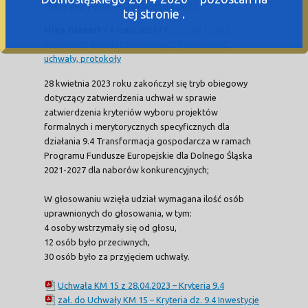
FEDS 2021-2027 – 28 kwietnia 2023 r.
tej stronie .
Olga Glanert
/
4 maja 2023
/
FEDS 2021-2027
,
Informacje
,
Komitet Monitorując
,
Posiedzenia,
uchwały, protokoły
28 kwietnia 2023 roku zakończył się tryb obiegowy
dotyczący zatwierdzenia uchwał w sprawie
zatwierdzenia kryteriów wyboru projektów
formalnych i merytorycznych specyficznych dla
działania 9.4 Transformacja gospodarcza w ramach
Programu Fundusze Europejskie dla Dolnego Śląska
2021-2027 dla naborów konkurencyjnych;
W głosowaniu wzięła udział wymagana ilość osób
uprawnionych do głosowania, w tym:
4 osoby wstrzymały się od głosu,
12 osób było przeciwnych,
30 osób było za przyjęciem uchwały.
Uchwała KM 15 z 28.04.2023 – Kryteria 9.4
zał. do Uchwały KM 15 – Kryteria dz. 9.4 Inwestycje