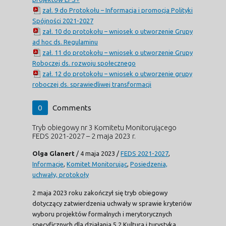
zał. 9 do Protokołu – Informacja i promocja Polityki
Spójności 2021-2027
zał. 10 do protokołu – wniosek o utworzenie Grupy
ad hoc ds. Regulaminu
zał. 11 do protokołu – wniosek o utworzenie Grupy
Roboczej ds. rozwoju społecznego
zał. 12 do protokołu – wniosek o utworzenie grupy
roboczej ds. sprawiedliwej transformacji
0
Comments
Tryb obiegowy nr 3 Komitetu Monitorującego
FEDS 2021-2027 – 2 maja 2023 r.
Olga Glanert
/
4 maja 2023
/
FEDS 2021-2027
,
Informacje
,
Komitet Monitorując
,
Posiedzenia,
uchwały, protokoły
2 maja 2023 roku zakończył się tryb obiegowy
dotyczący zatwierdzenia uchwały w sprawie kryteriów
wyboru projektów formalnych i merytorycznych
specyficznych dla działania 5.2 Kultura i turystyka