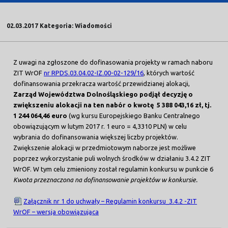
02.03.2017 Kategoria: Wiadomości
Z uwagi na zgłoszone do dofinasowania projekty w ramach naboru
ZIT WrOF
nr RPDS.03.04.02-IZ.00-02-129/16
, których wartość
dofinansowania przekracza wartość przewidzianej alokacji,
Zarząd Województwa Dolnośląskiego podjął decyzję o
zwiększeniu alokacji na ten nabór o kwotę 5 388 043,16 zł, tj.
1 244 064,46 euro
(wg kursu Europejskiego Banku Centralnego
obowiązującym w lutym 2017 r. 1 euro = 4,3310 PLN) w celu
wybrania do dofinansowania większej liczby projektów.
Zwiększenie alokacji w przedmiotowym naborze jest możliwe
poprzez wykorzystanie puli wolnych środków w działaniu 3.4.2 ZIT
WrOF. W tym celu zmieniony został regulamin konkursu w punkcie 6
Kwota przeznaczona na dofinansowanie projektów w konkursie.
Załącznik nr 1 do uchwały – Regulamin konkursu_3.4.2 -ZIT
WrOF – wersja obowiązująca