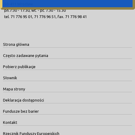
50-411 Wrocław
pn.7:30 - 17:30, wt. - pt. 7.30 - 15.30
tel. 71 776 95 01, 71 776 96 51, fax. 71 776 98 41
Strona główna
Często zadawane pytania
Pobierz publikacje
Słownik
Mapa strony
Deklaracja dostępności
Fundusze bez barier
Kontakt
Rzecznik Funduszy Europejskich