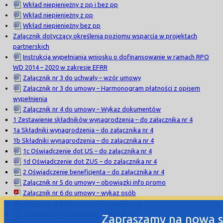
Wkład niepieniężny z pp i bez pp
Wkład niepieniężny z pp
Wkład niepieniężny bez pp
Załącznik dotyczący określenia poziomu wsparcia w projektach
partnerskich
Instrukcja wypełniania wniosku o dofinansowanie w ramach RPO
WD 2014 – 2020 w zakresie EFRR
Załącznik nr 3 do uchwały – wzór umowy
Załącznik nr 3 do umowy – Harmonogram płatności z opisem
wypełnienia
Załącznik nr 4 do umowy – Wykaz dokumentów
1 Zestawienie składników wynagrodzenia – do załącznika nr 4
1a Składniki wynagrodzenia – do załącznika nr 4
1b Składniki wynagrodzenia – do załącznika nr 4
1c Oświadczenie dot US – do załącznika nr 4
1d Oświadczenie dot ZUS – do załącznika nr 4
2 Oświadczenie beneficjenta – do załącznika nr 4
Załącznik nr 5 do umowy – obowiązki info promo
Załącznik nr 6 do umowy – wykaz osób
Załącznik nr 7 do umowy – zakres danych
Załącznik nr 4 do uchwały – wzór decyzji
Zapraszamy na nową s