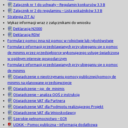
Załącznik nr 1 do uchwały – Regulamin konkursów 3.3 B
Załącznik nr 2 do regulaminu – Lista wskaźników 3.3 B
Strategia ZIT AJ
Wykaz informacji wraz z załącznikami do wniosku
Deklaracja N2000
Deklaracja RDW
Formularz pomoc inna niż pomoc w rolnictwie lub rybołówstwie
Formularz informacji przedstawianych przy ubieganiu się o pomoc
de minimis przez przedsiębiorcę wykonującego usługę świadczoną
w ogólnym interesie gospodarczym
Formularz informacji przedstawianych przy ubieganiu się o pomoc
de minimis
Oświadczenie o nieotrzymaniu pomocy publicznej/pomocy de
minimis na planowane przedsięwzięcie
Oświadczenie – pp_de_minimis
Oświadczenie – analiza OOŚ z instrukcją
Oświadczenie VAT dla Partnera
Oświadczenie VAT dla Podmiotu realizującego Projekt
Oświadczenie VAT dla Wnioskodawcy
Szerokie pełnomocnictwo – ECR
UOKiK – Pomoc publiczna – Informacja dodatkowa