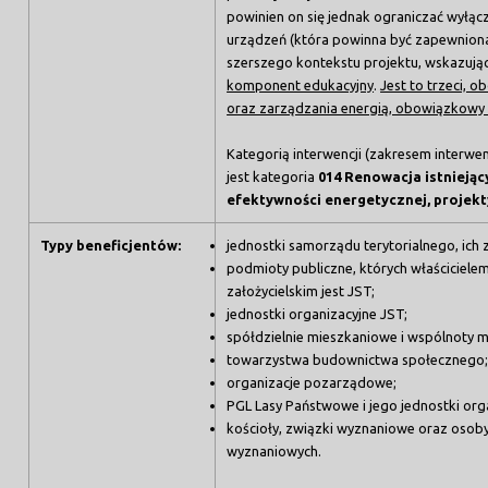
powinien on się jednak ograniczać wyłączn
urządzeń (która powinna być zapewniona)
szerszego kontekstu projektu, wskazując
komponent edukacyjny
.
Jest to trzeci,
oraz zarządzania energią, obowiązkowy 
Kategorią interwencji (zakresem interwe
jest kategoria
014 Renowacja istnieją
efektywności energetycznej, projekt
Typy beneficjentów:
jednostki samorządu terytorialnego, ich 
podmioty publiczne, których właściciele
założycielskim jest JST;
jednostki organizacyjne JST;
spółdzielnie mieszkaniowe i wspólnoty 
towarzystwa budownictwa społecznego
organizacje pozarządowe;
PGL Lasy Państwowe i jego jednostki org
kościoły, związki wyznaniowe oraz osob
wyznaniowych.