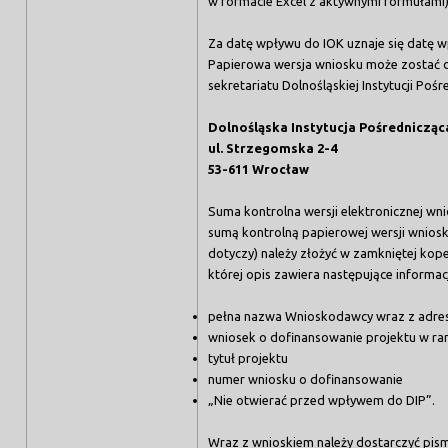
w formacie Excel z aktywnymi formułami)
Za datę wpływu do IOK uznaje się datę w
Papierowa wersja wniosku może zostać d
sekretariatu Dolnośląskiej Instytucji Poś
Dolnośląska Instytucja Pośrednicząc
ul. Strzegomska 2-4
53-611 Wrocław
Suma kontrolna wersji elektronicznej wni
sumą kontrolną papierowej wersji wniosku
dotyczy) należy złożyć w zamkniętej kope
której opis zawiera następujące informac
pełna nazwa Wnioskodawcy wraz z adr
wniosek o dofinansowanie projektu w 
tytuł projektu
numer wniosku o dofinansowanie
„Nie otwierać przed wpływem do DIP”.
Wraz z wnioskiem należy dostarczyć pis