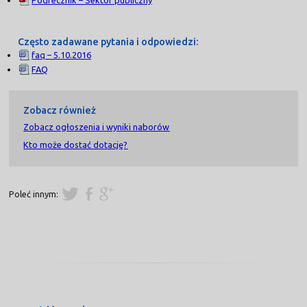
Często zadawane pytania i odpowiedzi:
faq – 5.10.2016
FAQ
Zobacz również
Zobacz ogłoszenia i wyniki naborów
Kto może dostać dotację?
Poleć innym: