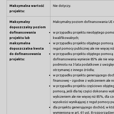
Maksymalna wartość
Nie dotyczy.
projektu:
Maksymalny
Maksymalny poziom dofinansowania UE n
dopuszczalny poziom
dofinansowania
w przypadku projektu nieobjętego pomo
projektu lub
kwalifikowalnych;
maksymalna
w przypadku projektu objętego pomocą p
dopuszczalna kwota
reguł pomocy publicznej ale nie więcej ni
do dofinansowania
w przypadku projektu objętego pomocą 
projektu:
dofinansowania wyniesie 85% ale nie wię
podmiotu na 3 lata podatkowe z uwzglę
otrzymanej z innego źródła;
w przypadku projektu generującego doch
finansowej – zgodnie z wyliczeniem ale ni
w przypadku projektu częściowo objętego
pomocą, jeśli dla tej części dokonano wyl
wyliczeniem ale nie więcej niż 85%, dla c
wysokości wynikającej z reguł pomocy publ
dla projektu generującego dochód, w kt
wymieniona w art. 61 ust. 8 rozporządz