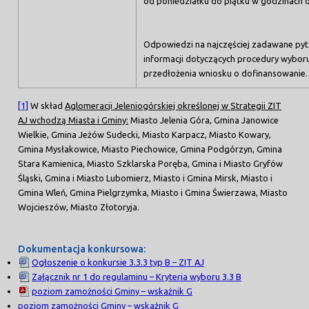
od poniedziałku do piątku w godzinach o
Odpowiedzi na najczęściej zadawane pyt
informacji dotyczących procedury wybor
przedłożenia wniosku o dofinansowanie.
[1]
W skład
Aglomeracji Jeleniogórskiej określonej w Strategii ZIT
AJ wchodzą Miasta i Gminy:
Miasto Jelenia Góra, Gmina Janowice
Wielkie, Gmina Jeżów Sudecki, Miasto Karpacz, Miasto Kowary,
Gmina Mysłakowice, Miasto Piechowice, Gmina Podgórzyn, Gmina
Stara Kamienica, Miasto Szklarska Poręba, Gmina i Miasto Gryfów
Śląski, Gmina i Miasto Lubomierz, Miasto i Gmina Mirsk, Miasto i
Gmina Wleń, Gmina Pielgrzymka, Miasto i Gmina Świerzawa, Miasto
Wojcieszów, Miasto Złotoryja.
Dokumentacja konkursowa:
Ogłoszenie o konkursie 3.3.3 typ B – ZIT AJ
Załącznik nr 1 do regulaminu – Kryteria wyboru 3.3 B
poziom zamożności Gminy – wskaźnik G
poziom zamożności Gminy – wskaźnik G