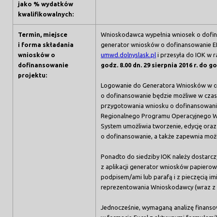
jako % wydatków
kwalifikowalnych:
Termin, miejsce
Wnioskodawca wypełnia wniosek o dofina
i forma składania
generator wniosków o dofinansowanie E
wniosków o
umwd.dolnyslask.pl
i przesyła do IOK w 
dofinansowanie
godz. 8.00 dn. 29 sierpnia 2016 r. do go
projektu:
Logowanie do Generatora Wniosków w cel
o dofinansowanie będzie możliwe w czasi
przygotowania wniosku o dofinansowani
Regionalnego Programu Operacyjnego W
System umożliwia tworzenie, edycję ora
o dofinansowanie, a także zapewnia możli
Ponadto do siedziby IOK należy dostarc
z aplikacji generator wniosków papierow
podpisem/ami lub parafą i z pieczęcią i
reprezentowania Wnioskodawcy (wraz z 
Jednocześnie, wymaganą analizę finansow