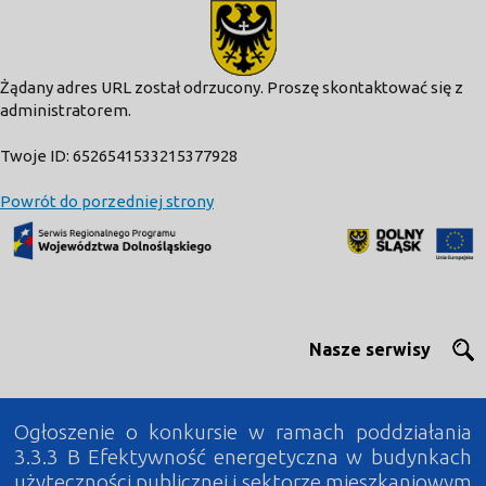
modal-check
Żądany adres URL został odrzucony. Proszę skontaktować się z
administratorem.
Twoje ID: 6526541533215377928
Powrót do porzedniej strony
Nasze serwisy
Ogłoszenie o konkursie w ramach poddziałania
3.3.3 B Efektywność energetyczna w budynkach
użyteczności publicznej i sektorze mieszkaniowym