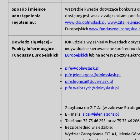
Sposób i miejsce
Wszystkie kwestie dotyczące konkursu op
udostępnienia
dostępny jest wraz z załącznikami poniżej
regulaminu:
www.dip.dolnyslask.pl
,
www.zitaj.jelenia
Europejskich
www.funduszeeuropejskie.g
Dowiedz się więcej –
IOK udziela wyjaśnień w kwestiach dotyc
Punkty Informacyjne
indywidualne kierowane bezpośrednio 
Funduszy Europejskich
Europejskich
lub na adresy poczty elektro
pife@dolnyslask.pl
pife.jeleniagora@dolnyslask.pl
pife.legnica@dolnyslask.pl
pife.walbrzych@dolnyslask.pl
Zapytania do ZIT AJ (w zakresie Strateg
E – maila:
zitaj@jeleniagora.pl
Telefonu: 75 75 46 255 oraz 75 75 46 286
Bezpośrednio w siedzibie:
Wydział Zarządzania ZIT AJ, Jelenia Góra,