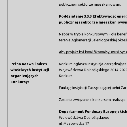
publicznej i sektorze mieszkaniowym:
Poddziałanie 3.3.3 Efektywność ene
publicznej i sektorze mieszkaniowym
Nabór w trybie konkursowym – dla benefi
terenie Aglomeracji Jeleniogórskiej okreś
Aby projekt był kwalifikowalny, musi być
Pełna nazwa i adres
Konkurs ogłasza Instytucja Zarządzają
właściwych instytucji
Województwa Dolnośląskiego 2014-2020 pe
organizujących
Konkurs.
konkursy
:
Funkcję Instytucji Zarządzającej pełni 
Zadania związane z konkursem realizuje:
Departament Funduszy Europejskic
Województwa Dolnośląskiego
ul. Mazowiecka 17