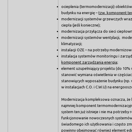
ocieplenia (termomodernizacji) obiektó
budynku na energię –
tzw. komponent te
modernizacji systemów grzewczych wraz
ciepła (jeśli konieczne);
modernizacja przyłącza do sieci ciepłown
modernizacji systemów wentylacji, modern
klimatyzacji;
instalacji OZE – na potrzeby modernizo
instalacja systemów monitoringu i zarząd
komponent zarządzania energią
;
element uzupełniający projektu (do 10%
stanowić wymiana oświetlenia w częściac
stanowiących wyposażenie budynku (np. w
w instalacjach C.O. i C.W.U) na energoos
Modernizacja kompleksowa oznacza, że k
najmniej komponent termomodernizacyjny
system ten już istnieje i nie ma potrzeb
funkcjonowanie nowoczesnych systemó
świadomego ich użytkowania i często zm
powinny obejmować również element edu