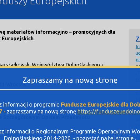
nduszy Europejskich
wę materiałów informacyjno – promocyjnych
dla
Z
 Europejskich
I
u
n
Marszałkowski Województwa Dolnośląskiego z
na
„
Zapraszamy na nową stronę
E
411 Wrocław
Z
k
sz informacji o programie
Fundusze Europejskie dla Dol
kup materiałów informacyjno-promocyjnych w
7 -
zapraszamy na nową stronę
https://funduszeuedolnos
Z
ze Szczegółowym Opisem Przedmiotu
z
ś
 10 szt.
asz informacji o Regionalnym Programie Operacyjnym 
p
szt.
Dolnośląskiego 2014-2020 - pozostań na tej stronie .
K