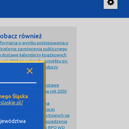
obacz również
nformacja o wyniku postępowania o
dzielenie zamówienia publicznego
a dostawę kalendarzy książkowych
 rok 2020 na potrzeby projektu pn.
Punkty Informacyjne Funduszy
uropejskich”
apytanie ofertowe na dostawę
alendarzy książkowych na rok 2020
nego Śląska
laskie.pl/
APYTANIE OFERTOWE na
amówienie usługi dotyczącej
wiadczenia usług transportowych na
Województwa
otrzeby wyjazdowego posiedzenia
omitetu Monitorującego RPO WD