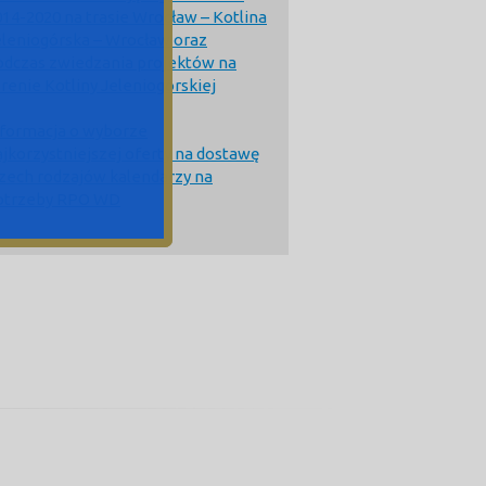
014-2020 na trasie Wrocław – Kotlina
eleniogórska – Wrocław oraz
odczas zwiedzania projektów na
renie Kotliny Jeleniogórskiej
nformacja o wyborze
ajkorzystniejszej oferty na dostawę
rzech rodzajów kalendarzy na
otrzeby RPO WD