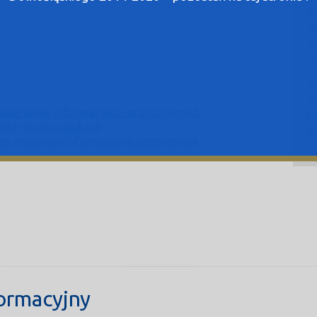
2
J
p
te
I
n
materiałów informacyjno-promocyjnych
t
wych po poprawkach
p
go materiały informacyjno promocyjne
ormacyjny