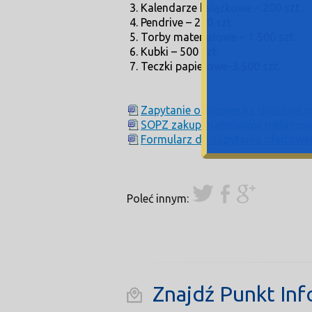
Kalendarze książkowe – 200 szt.
Pendrive – 250 szt.
Torby materiałowe – 1 500 szt.
Kubki – 500 szt.
Teczki papierowe-3 500 szt.
Zapytanie ofertowe na dostawę 
SOPZ zakup materiałów reklamo
Formularz do zapytania ofertowe
Poleć innym:
Znajdź Punkt Inf