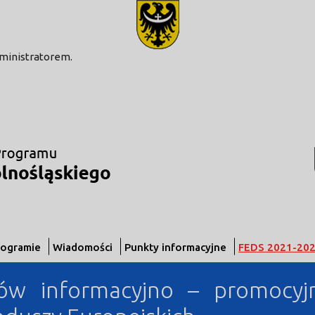
modal-check
dministratorem.
rogramie
Wiadomości
Punkty informacyjne
FEDS 2021-20
łów informacyjno – promocyj