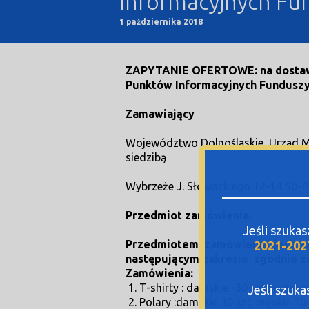
Informacyjnych Fu
1 października 2018
ZAPYTANIE OFERTOWE:
na
dosta
Punktów Informacyjnych Funduszy
Zamawiający
Województwo Dolnośląskie, Urząd 
siedzibą
Wybrzeże J. Słowackiego 12-14,50-
Przedmiot zamówienia:
Jeśli szuka
Przedmiotem zamówienia jest za
2021-202
następującym zakresie zgodnie 
Zamówienia:
T-shirty : damskie -30 szt.; męskie
Jeśli szuk
Polary :damskie 30 szt. męskie 10 