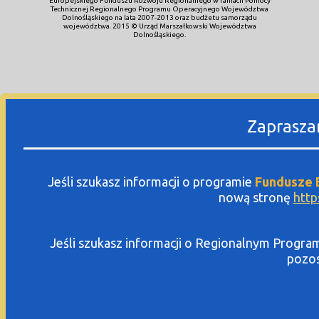
Europejskiego Funduszu Rozwoju Regionalnego w ramach Pomocy
Technicznej Regionalnego Programu Operacyjnego Województwa
Dolnośląskiego na lata 2007-2013 oraz budżetu samorządu
województwa. 2015 © Urząd Marszałkowski Województwa
Dolnośląskiego.
Zaprasza
Jeśli szukasz informacji o programie
Fundusze E
nową stronę
http
Jeśli szukasz informacji o Regionalnym Prog
pozos