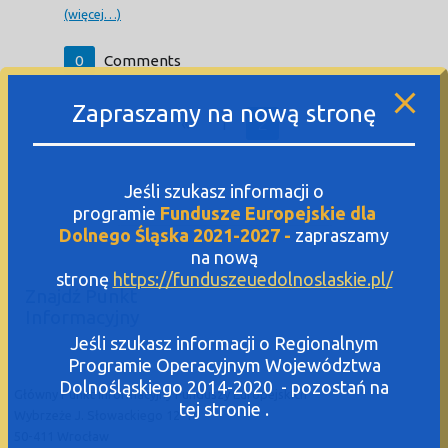
(więcej…)
0
Comments
Zapraszamy na nową stronę
«
1
2
Jeśli szukasz informacji o
programie
Fundusze Europejskie dla
Dolnego Śląska 2021-2027 -
zapraszamy
na nową
stronę
https://funduszeuedolnoslaskie.pl/
Znajdź Punkt
Informacyjny
Jeśli szukasz informacji o Regionalnym
Programie Operacyjnym Województwa
Dolnośląskiego 2014-2020 - pozostań na
Główny Punkt Informacyjny Funduszy Europejskich
tej stronie .
Wybrzeże J. Słowackiego 12-14
50-411 Wrocław