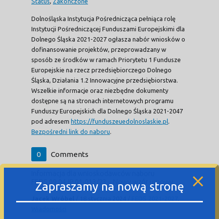
Status
,
Zakończone
Dolnośląska Instytucja Pośrednicząca pełniąca rolę
Instytucji Pośredniczącej Funduszami Europejskimi dla
Dolnego Śląska 2021-2027 ogłasza nabór wniosków o
dofinansowanie projektów, przeprowadzany w
sposób ze środków w ramach Priorytetu 1 Fundusze
Europejskie na rzecz przedsiębiorczego Dolnego
Śląska, Działania 1.2 Innowacyjne przedsiębiorstwa.
Wszelkie informacje oraz niezbędne dokumenty
dostępne są na stronach internetowych programu
Funduszy Europejskich dla Dolnego Śląska 2021-2047
pod adresem
https://funduszeuedolnoslaskie.pl
.
Bezpośredni link do naboru
.
0
Comments
Informacja dla wnioskodawców naboru
FEDS.09.04-IP.01-013/23 – Nowy wzór umowy
Zapraszamy na nową stronę
Jacek Wróbel
/
18 stycznia 2024
/
FEDS 2021-2027
,
Wiadomości