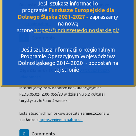
Jeśli szukasz informacji o
Dolnośląska Instytucja Pośrednicząca informuje, że
programie
Fundusze Europejskie dla
zmianie uległ wzór umowy o dofinasowanie.
Dolnego Śląska 2021-2027 -
zapraszamy
Treść aktualnej wersji wzoru umowy znajduje się
na nową
na
stronie naboru
.
stronę
https://funduszeuedolnoslaskie.pl/
0
Comments
Jeśli szukasz informacji o Regionalnym
Informacja dla wnioskodawców naboru
FEDS.05.02-IZ.00-055/23 – lista złożonych
Programie Operacyjnym Województwa
wniosków
Dolnośląskiego 2014-2020 - pozostań na
tej stronie .
Olga Glanert
/
18 stycznia 2024
/
FEDS 2021-2027
,
Wiadomości
Informujemy, że w naborze konkurencyjnym nr
FEDS.05.02-IZ.00-055/23 w działaniu 5.2 Kultura i
turystyka złożono 4 wnioski.
Lista złożonych wniosków została zamieszczona w
zakładce z
ogłoszeniem o naborze.
0
Comments