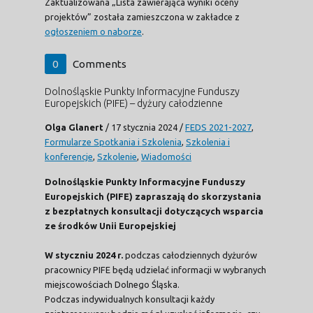
Zaktualizowana „Lista zawierająca wyniki oceny
projektów” została zamieszczona w zakładce z
ogłoszeniem o naborze
.
0
Comments
Dolnośląskie Punkty Informacyjne Funduszy
Europejskich (PIFE) – dyżury całodzienne
Olga Glanert
/
17 stycznia 2024
/
FEDS 2021-2027
,
Formularze Spotkania i Szkolenia
,
Szkolenia i
konferencje
,
Szkolenie
,
Wiadomości
Dolnośląskie Punkty Informacyjne Funduszy
Europejskich (PIFE) zapraszają do skorzystania
z bezpłatnych konsultacji dotyczących wsparcia
ze środków Unii Europejskiej
W styczniu 2024 r.
podczas całodziennych dyżurów
pracownicy PIFE będą udzielać informacji w wybranych
miejscowościach Dolnego Śląska.
Podczas indywidualnych konsultacji każdy