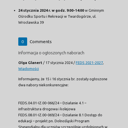
24 stycznia 2024 r. w godz. 9:00-14:00
w Gminnym
Ośrodku Sportu i Rekreacji w Twardogórze, ul.
Wrocławska 39
0
Comments
Informacja o ogłoszonych naborach
Olga Glanert
/
17 stycznia 2024
/
FEDS 2021-2027
,
Wiadomości
Informujemy, że 15 i 16 stycznia br. zostały ogłoszone
dwa nabory niekonkurencyjne:
FEDS.04.01-IZ.00-066/24 – Działanie 4.1 –
infrastruktura drogowa i kolejowa
FEDS.08.01-IZ.00-069/24 – Działanie 8.1 Dostęp do
edukacji – projekt pn. Dolnośląski Program
Stypendialny dla uczniów szczególnie uzdolnionych w