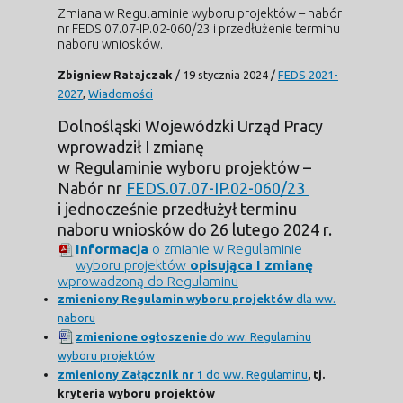
Zmiana w Regulaminie wyboru projektów – nabór
nr FEDS.07.07-IP.02-060/23 i przedłużenie terminu
naboru wniosków.
Zbigniew Ratajczak
/
19 stycznia 2024
/
FEDS 2021-
2027
,
Wiadomości
Dolnośląski Wojewódzki Urząd Pracy
wprowadził
I zmianę
w Regulaminie wyboru projektów –
Nabór nr
FEDS.07.07-IP.02-060/23
i jednocześnie przedłużył terminu
naboru wniosków do 26 lutego 2024 r.
Informacja
o zmianie w Regulaminie
wyboru projektów
opisująca
I zmianę
wprowadzoną do Regulaminu
zmieniony Regulamin wyboru projektów
dla ww.
naboru
zmienione ogłoszenie
do ww. Regulaminu
wyboru projektów
zmieniony
Załącznik nr 1
do ww. Regulaminu
, tj.
kryteria wyboru projektów