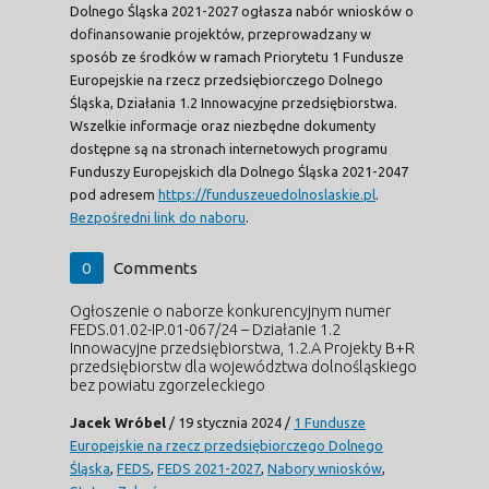
Dolnego Śląska 2021-2027 ogłasza nabór wniosków o
dofinansowanie projektów, przeprowadzany w
sposób ze środków w ramach Priorytetu 1 Fundusze
Europejskie na rzecz przedsiębiorczego Dolnego
Śląska, Działania 1.2 Innowacyjne przedsiębiorstwa.
Wszelkie informacje oraz niezbędne dokumenty
dostępne są na stronach internetowych programu
Funduszy Europejskich dla Dolnego Śląska 2021-2047
pod adresem
https://funduszeuedolnoslaskie.pl
.
Bezpośredni link do naboru
.
0
Comments
Ogłoszenie o naborze konkurencyjnym numer
FEDS.01.02-IP.01-067/24 – Działanie 1.2
Innowacyjne przedsiębiorstwa, 1.2.A Projekty B+R
przedsiębiorstw dla województwa dolnośląskiego
bez powiatu zgorzeleckiego
Jacek Wróbel
/
19 stycznia 2024
/
1 Fundusze
Europejskie na rzecz przedsiębiorczego Dolnego
Śląska
,
FEDS
,
FEDS 2021-2027
,
Nabory wniosków
,