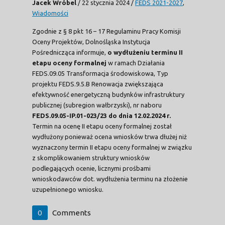
Jacek Wróbel
/
22 stycznia 2024
/
FEDS 2021-2027
,
Wiadomości
Zgodnie z § 8 pkt 16 – 17 Regulaminu Pracy Komisji
Oceny Projektów, Dolnośląska Instytucja
Pośrednicząca informuje,
o wydłużeniu terminu II
etapu oceny formalnej
w ramach Działania
FEDS.09.05 Transformacja środowiskowa, Typ
projektu FEDS.9.5.B Renowacja zwiększająca
efektywność energetyczną budynków infrastruktury
publicznej (subregion wałbrzyski), nr naboru
FEDS.09.05-IP.01-023/23 do dnia 12.02.2024 r.
Termin na ocenę II etapu oceny formalnej został
wydłużony ponieważ ocena wniosków trwa dłużej niż
wyznaczony termin II etapu oceny formalnej w związku
z skomplikowaniem struktury wniosków
podlegających ocenie, licznymi prośbami
wnioskodawców dot. wydłużenia terminu na złożenie
uzupełnionego wniosku.
0
Comments