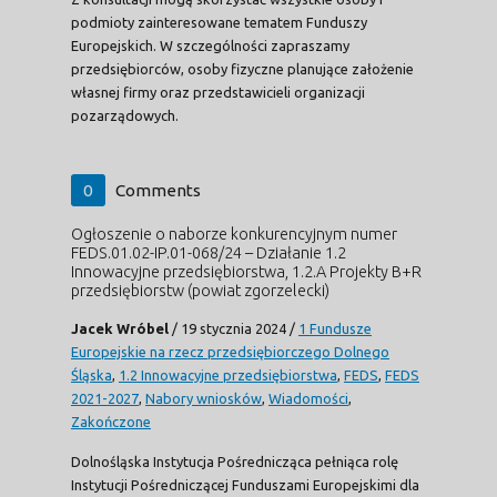
podmioty zainteresowane tematem Funduszy
Europejskich. W szczególności zapraszamy
przedsiębiorców, osoby fizyczne planujące założenie
własnej firmy oraz przedstawicieli organizacji
pozarządowych.
0
Comments
Ogłoszenie o naborze konkurencyjnym numer
FEDS.01.02-IP.01-068/24 – Działanie 1.2
Innowacyjne przedsiębiorstwa, 1.2.A Projekty B+R
przedsiębiorstw (powiat zgorzelecki)
Jacek Wróbel
/
19 stycznia 2024
/
1 Fundusze
Europejskie na rzecz przedsiębiorczego Dolnego
Śląska
,
1.2 Innowacyjne przedsiębiorstwa
,
FEDS
,
FEDS
2021-2027
,
Nabory wniosków
,
Wiadomości
,
Zakończone
Dolnośląska Instytucja Pośrednicząca pełniąca rolę
Instytucji Pośredniczącej Funduszami Europejskimi dla