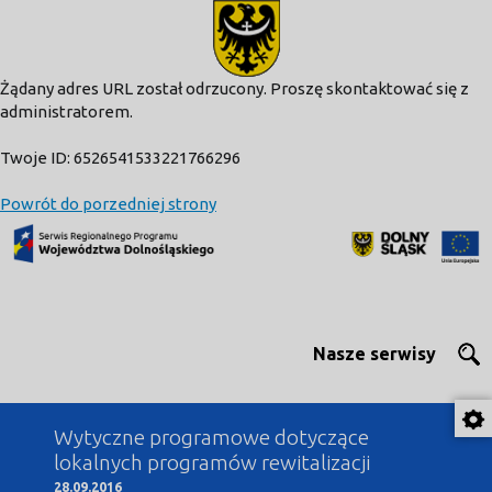
modal-check
Żądany adres URL został odrzucony. Proszę skontaktować się z
administratorem.
Twoje ID: 6526541533221766296
Powrót do porzedniej strony
Nasze serwisy
Wytyczne programowe dotyczące
lokalnych programów rewitalizacji
28.09.2016