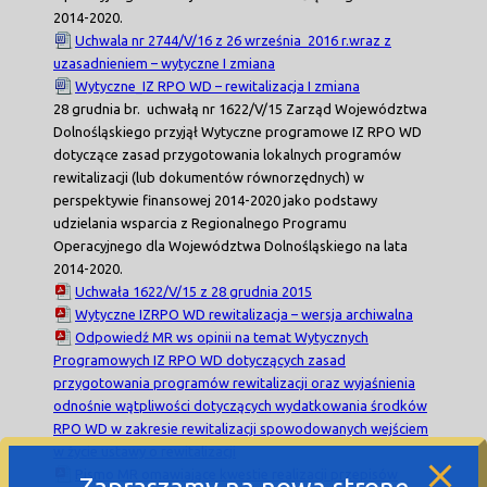
2014-2020.
Uchwala nr 2744/V/16 z 26 września 2016 r.wraz z
uzasadnieniem – wytyczne I zmiana
Wytyczne_IZ RPO WD – rewitalizacja I zmiana
28 grudnia br. uchwałą nr 1622/V/15 Zarząd Województwa
Dolnośląskiego przyjął Wytyczne programowe IZ RPO WD
dotyczące zasad przygotowania lokalnych programów
rewitalizacji (lub dokumentów równorzędnych) w
perspektywie finansowej 2014-2020 jako podstawy
udzielania wsparcia z Regionalnego Programu
Operacyjnego dla Województwa Dolnośląskiego na lata
2014-2020.
Uchwała 1622/V/15 z 28 grudnia 2015
Wytyczne IZRPO WD rewitalizacja – wersja archiwalna
Odpowiedź MR ws opinii na temat Wytycznych
Programowych IZ RPO WD dotyczących zasad
przygotowania programów rewitalizacji oraz wyjaśnienia
odnośnie wątpliwości dotyczących wydatkowania środków
RPO WD w zakresie rewitalizacji spowodowanych wejściem
w życie ustawy o rewitalizacji
Pismo MR omawiające kwestie realizacji przepisów