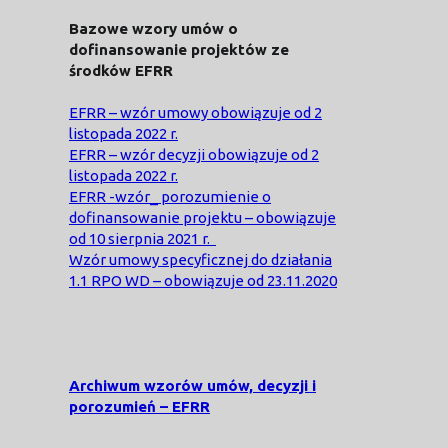
Bazowe wzory umów o
dofinansowanie projektów ze
środków EFRR
EFRR – wzór umowy obowiązuje od 2
listopada 2022 r.
EFRR – wzór decyzji obowiązuje od 2
listopada 2022 r.
EFRR -wzór_ porozumienie o
dofinansowanie projektu – obowiązuje
od 10 sierpnia 2021 r.
Wzór umowy specyficznej do działania
1.1 RPO WD – obowiązuje od 23.11.2020
Archiwum wzorów umów, decy
zji i
porozumień
– EFRR