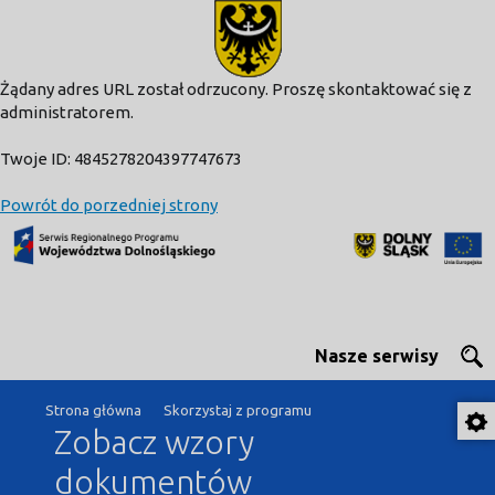
modal-check
Żądany adres URL został odrzucony. Proszę skontaktować się z
administratorem.
Twoje ID: 4845278204397747673
Powrót do porzedniej strony
Nasze serwisy
Strona główna
Skorzystaj z programu
Zobacz wzory
dokumentów