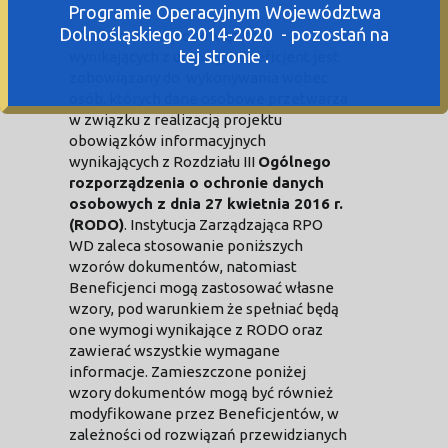
Programie Operacyjnym Województwa
Dolnośląskiego 2014-2020 - pozostań na
W celu realizacji obowiązków
tej stronie .
wynikających z umowy, beneficjent jest
zobowiązany do wykonywania wobec
osób, których dane osobowe przetwarza
w związku z realizacją projektu
obowiązków informacyjnych
wynikających z Rozdziału III
Ogólnego
rozporządzenia o ochronie danych
osobowych z dnia 27 kwietnia 2016 r.
(RODO)
. Instytucja Zarządzająca RPO
WD zaleca stosowanie poniższych
wzorów dokumentów, natomiast
Beneficjenci mogą zastosować własne
wzory, pod warunkiem że spełniać będą
one wymogi wynikające z RODO oraz
zawierać wszystkie wymagane
informacje. Zamieszczone poniżej
wzory dokumentów mogą być również
modyfikowane przez Beneficjentów, w
zależności od rozwiązań przewidzianych