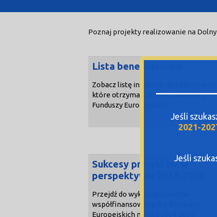
Poznaj projekty realizowanie na Dolny
Lista beneficjentów
Zobacz listę instytucji i przedsiębiors
które otrzymały dofinansowanie z
Funduszy Europejskich.
Jeśli szuka
2021-202
Jeśli szuk
Sukcesy projektów w
perspektywie 2014-2020
Przejdź do wykazu projektów
współfinansowanych z Funduszy
Europejskich na lata 2014-2020.