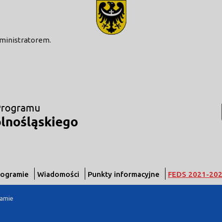
modal-check
dministratorem.
rogramie
Wiadomości
Punkty informacyjne
FEDS 2021-20
ramie