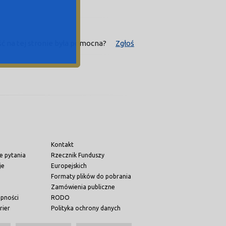
ść na tej stronie była pomocna?
Zgłoś
Kontakt
e pytania
Rzecznik Funduszy
je
Europejskich
Formaty plików do pobrania
Zamówienia publiczne
ępności
RODO
rier
Polityka ochrony danych