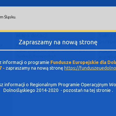
m Śląsku.
Mapa dotacji
Sukces
Zapraszamy na nową stronę
perspe
tw,
Przejdź do serwisu, w którym sprawdzisz
wykaz projektów współfinansowanych z
Przejdź 
Funduszy Europejskich.
współfin
sz informacji o programie
Fundusze Europejskie dla Dol
Europejsk
7 -
zapraszamy na nową stronę
https://funduszeuedolnos
asz informacji o Regionalnym Programie Operacyjnym 
Dolnośląskiego 2014-2020 - pozostań na tej stronie .