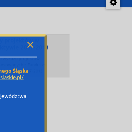
y projektów w
ktywie 2007-2013
do wykazu projektów
ansowanych z Funduszy
nego Śląska
ich na lata 2007-2013.
laskie.pl/
Województwa