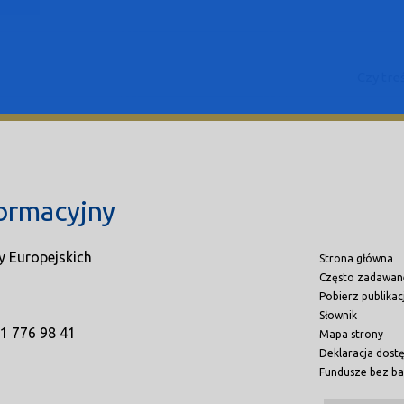
Czy tre
ormacyjny
y Europejskich
Strona główna
Często zadawan
Pobierz publikac
Słownik
71 776 98 41
Mapa strony
Deklaracja dost
Fundusze bez ba