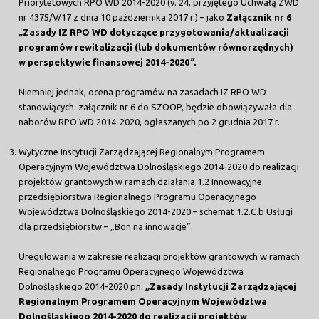
Priorytetowych RPO WD 2014-2020 (v. 24, przyjętego Uchwałą ZWD
nr 4375/V/17 z dnia 10 października 2017 r.) – jako
Załącznik nr 6
„
Zasady IZ RPO WD dotyczące przygotowania/aktualizacji
programów rewitalizacji (lub dokumentów równorzędnych)
w perspektywie finansowej 2014-2020
”.
Niemniej jednak, ocena programów na zasadach IZ RPO WD
stanowiących załącznik nr 6 do SZOOP, będzie obowiązywała dla
naborów RPO WD 2014-2020, ogłaszanych po 2 grudnia 2017 r.
Wytyczne Instytucji Zarządzającej Regionalnym Programem
Operacyjnym Województwa Dolnośląskiego 2014-2020 do realizacji
projektów grantowych w ramach działania 1.2 Innowacyjne
przedsiębiorstwa Regionalnego Programu Operacyjnego
Województwa Dolnośląskiego 2014-2020 – schemat 1.2.C.b Usługi
dla przedsiębiorstw – „Bon na innowacje”.
Uregulowania w zakresie realizacji projektów grantowych w ramach
Regionalnego Programu Operacyjnego Województwa
Dolnośląskiego 2014-2020 pn.
„
Zasady Instytucji Zarządzającej
Regionalnym Programem Operacyjnym Województwa
Dolnośląskiego 2014-2020 do realizacji projektów