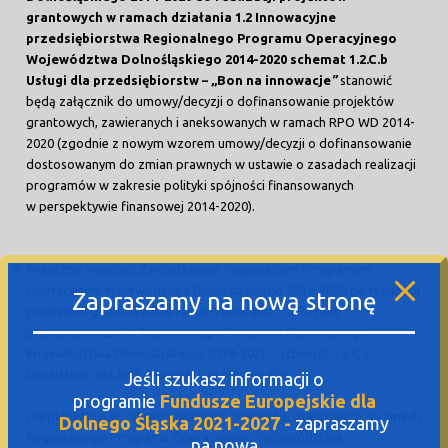
grantowych w ramach działania 1.2 Innowacyjne
przedsiębiorstwa Regionalnego Programu Operacyjnego
Województwa Dolnośląskiego 2014-2020 schemat 1.2.C.b
Usługi dla przedsiębiorstw – „Bon na innowacje
”
stanowić
będą załącznik do umowy/decyzji o dofinansowanie projektów
grantowych, zawieranych i aneksowanych w ramach RPO WD 2014-
2020 (zgodnie z nowym wzorem umowy/decyzji o dofinansowanie
dostosowanym do zmian prawnych w ustawie o zasadach realizacji
programów w zakresie polityki spójności finansowanych
w perspektywie finansowej 2014-2020).
Wytyczne Instytucji Zarządzającej Regionalnym Programem
Operacyjnym Województwa Dolnośląskiego 2014-2020 do realizacji
Zapraszamy na nową stronę
projektów grantowych w ramach działania 1.3 Rozwój
przedsiębiorczości Regionalnego Programu Operacyjnego
Województwa Dolnośląskiego 2014-2020 – schemat 1.3.C.2
Doradztwo dla MŚP – projekty grantowe IOB.
Jeśli szukasz informacji o
programie
Fundusze Europejskie dla
Uregulowania w zakresie realizacji projektów grantowych w ramach
Dolnego Śląska 2021-2027 -
zapraszamy
Regionalnego Programu Operacyjnego Województwa
na nową