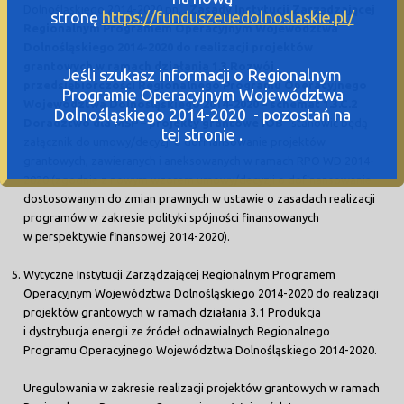
Dolnośląskiego 2014-2020 pn.
„
Zasady Instytucji Zarządzającej
stronę
https://funduszeuedolnoslaskie.pl/
Regionalnym Programem Operacyjnym Województwa
Dolnośląskiego 2014-2020 do realizacji projektów
grantowych w ramach działania 1.3 Rozwój
Jeśli szukasz informacji o Regionalnym
przedsiębiorczości Regionalnego Programu Operacyjnego
Programie Operacyjnym Województwa
Województwa Dolnośląskiego 2014-2020 – schemat 1.3.C.2
Dolnośląskiego 2014-2020 - pozostań na
Doradztwo dla MŚP – projekty grantowe IOB
”
stanowić będą
tej stronie .
załącznik do umowy/decyzji o dofinansowanie projektów
grantowych, zawieranych i aneksowanych w ramach RPO WD 2014-
2020 (zgodnie z nowym wzorem umowy/decyzji o dofinansowanie
dostosowanym do zmian prawnych w ustawie o zasadach realizacji
programów w zakresie polityki spójności finansowanych
w perspektywie finansowej 2014-2020).
Wytyczne Instytucji Zarządzającej Regionalnym Programem
Operacyjnym Województwa Dolnośląskiego 2014-2020 do realizacji
projektów grantowych w ramach działania 3.1 Produkcja
i dystrybucja energii ze źródeł odnawialnych Regionalnego
Programu Operacyjnego Województwa Dolnośląskiego 2014-2020.
Uregulowania w zakresie realizacji projektów grantowych w ramach