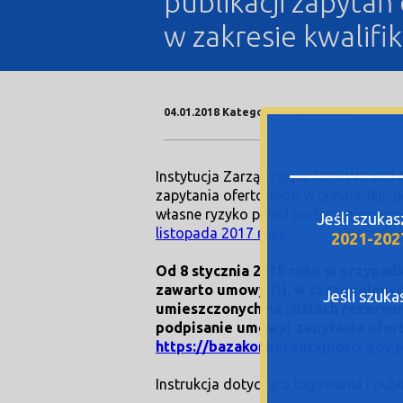
publikacji zapyta
w zakresie kwalif
04.01.2018 Kategoria: Wiadomości
Instytucja Zarządzająca RPO WD 2014-
zapytania ofertowego w przypadku, g
własne ryzyko przed podpisaniem um
Jeśli szuka
listopada 2017 roku
.
2021-202
Od 8 stycznia 2018 roku w przypad
zawarto umowy (tj. w szczególnośc
Jeśli szuk
umieszczonych na „listach rezerw
podpisanie umowy) zapytania ofer
https://bazakonkurencyjnosci.gov.p
Instrukcja dotycząca logowania i publ