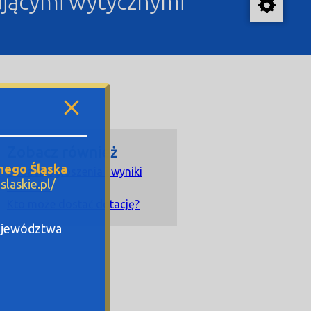
ującymi wytycznymi
Zobacz również
nego Śląska
Zobacz ogłoszenia i wyniki
laskie.pl/
naborów
Kto może dostać dotację?
Województwa