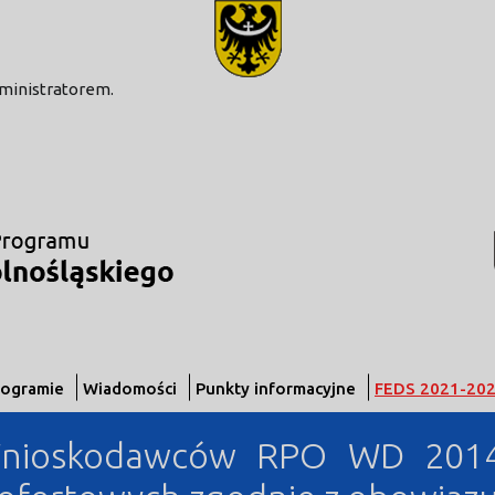
modal-check
dministratorem.
rogramie
Wiadomości
Punkty informacyjne
FEDS 2021-20
Wnioskodawców RPO WD 2014-