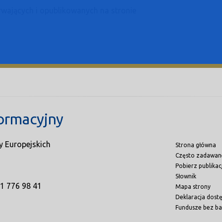
wających i opublikowanych na stronie
ormacyjny
y Europejskich
Strona główna
Często zadawan
Pobierz publikac
Słownik
71 776 98 41
Mapa strony
Deklaracja dost
Fundusze bez ba