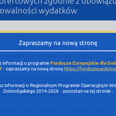
ń ofertowych zgodnie z obowiąz
ikowalności wydatków
Zapraszamy na nową stronę
2020 informuje, że zmienia się sposób upublicznienia
dy Wnioskodawca rozpoczyna realizację projektu na
owy o dofinansowanie, określony w
komunikacie z 15
sz informacji o programie
Fundusze Europejskie dla Dol
7 -
zapraszamy na nową stronę
https://funduszeuedolnos
ku projektów, dla których w ramach RPO WD nie
i projektów w trakcie oceny, projektów
asz informacji o Regionalnym Programie Operacyjnym 
owych”, projektów wybranych oczekujących na
Dolnośląskiego 2014-2020 - pozostań na tej stronie .
towe publikowane będą na stronie
l/
.
ikowania informacji dostępna jest na powyższej stronie.