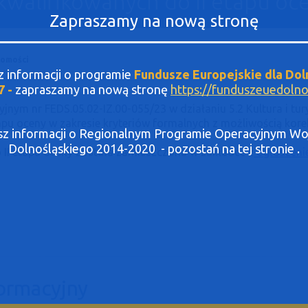
kwalifikowanych do II etapu oc
Zapraszamy na nową stronę
domości
sz informacji o programie
Fundusze Europejskie dla Dol
7 -
zapraszamy na nową stronę
https://funduszeuedolnos
jnym nr FEDS.05.02-IZ.00-055/23 w działaniu 5.2 Kultura i tur
pu oceny w zakresie kryteriów formalnych z możliwością korek
asz informacji o Regionalnym Programie Operacyjnym 
Dolnośląskiego 2014-2020 - pozostań na tej stronie .
 II etapu oceny została zamieszczona w zakładce z
ogłoszeni
ormacyjny