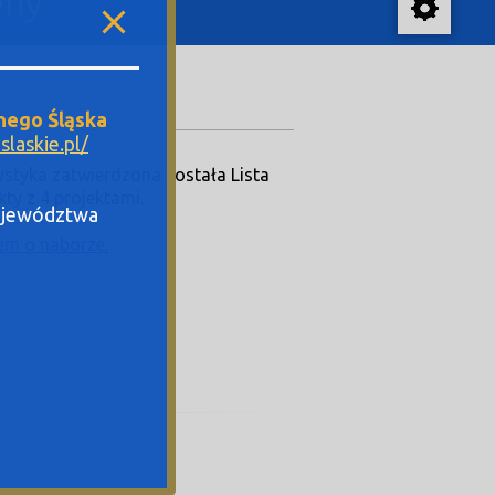
eny
nego Śląska
laskie.pl/
ystyka zatwierdzona została Lista
ty z 4 projektami.
Województwa
em o naborze.