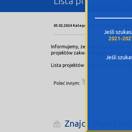
Lista projektów za
05.02.2024 Kategoria: FEDS 2021-2027, Wia
Jeśli szuka
2021-202
Informujemy, że w naborze konkurency
projektów zakwalifikowanych do II eta
Jeśli szuk
Lista projektów zakwalifikowanych do
Poleć innym:
Znajdź Punkt Inf