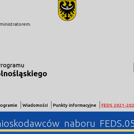
modal-check
dministratorem.
rogramie
Wiadomości
Punkty informacyjne
FEDS 2021-20
nioskodawców naboru FEDS.05.