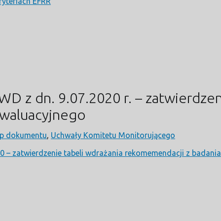
yteriach EFRR
 z dn. 9.07.2020 r. – zatwierdzen
ewaluacyjnego
p dokumentu
,
Uchwały Komitetu Monitorującego
 – zatwierdzenie tabeli wdrażania rekomemendacji z badani