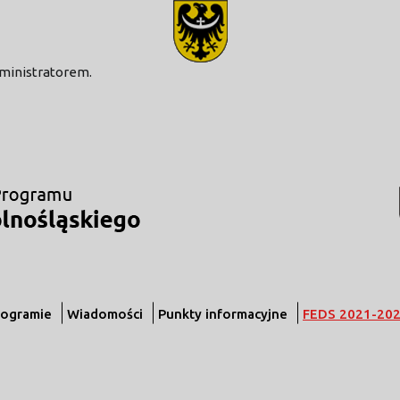
modal-check
dministratorem.
rogramie
Wiadomości
Punkty informacyjne
FEDS 2021-20