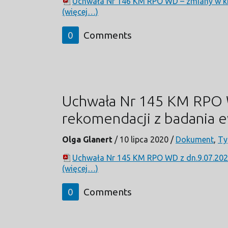
Uchwała Nr 146 KM RPO WD – zmiany w kr
(więcej…)
0
Comments
Uchwała Nr 145 KM RPO WD
rekomendacji z badania 
Olga Glanert
/
10 lipca 2020
/
Dokument
,
Ty
Uchwała Nr 145 KM RPO WD z dn.9.07.2020
(więcej…)
0
Comments