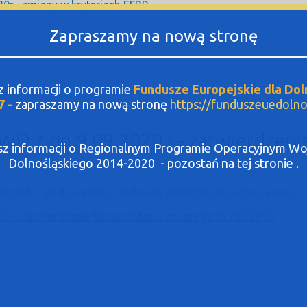
0r.- zmiany w kryteriach EFRR
Zapraszamy na nową stronę
sz informacji o programie
Fundusze Europejskie dla Dol
7 -
zapraszamy na nową stronę
https://funduszeuedolnos
D z dn.9.09.2020 r.- zatwierdzen
asz informacji o Regionalnym Programie Operacyjnym 
Dolnośląskiego 2014-2020 - pozostań na tej stronie .
ument
,
Typ dokumentu
,
Uchwały Komitetu Monitorującego
 r.- zatwierdzenie Sprawozdania rocznego za rok 2019