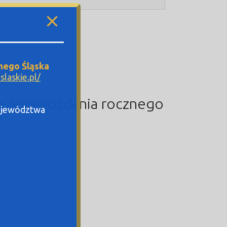
nego Śląska
laskie.pl/
ie Sprawozdania rocznego
Województwa