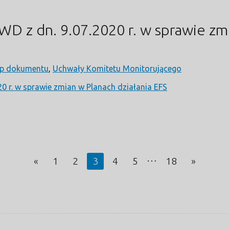
 z dn. 9.07.2020 r. w sprawie zmi
p dokumentu
,
Uchwały Komitetu Monitorującego
 r. w sprawie zmian w Planach działania EFS
…
«
1
2
3
4
5
18
»