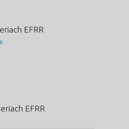
eriach EFRR
go
teriach EFRR