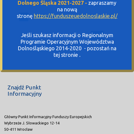
Dolnego Śląska 2021-2027 -
zapraszamy
Regulaminu KM RPO WD 2014-2020
na nową
stronę
https://funduszeuedolnoslaskie.pl/
0
Comments
…
Jeśli szukasz informacji o Regionalnym
«
1
16
17
18
Programie Operacyjnym Województwa
Dolnośląskiego 2014-2020 - pozostań na
tej stronie .
Znajdź Punkt
Informacyjny
Główny Punkt Informacyjny Funduszy Europejskich
Wybrzeże J. Słowackiego 12-14
50-411 Wrocław