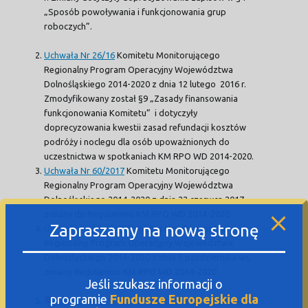
„Sposób powoływania i funkcjonowania grup
roboczych”.
Uchwała Nr 26/16
Komitetu Monitorującego
Regionalny Program Operacyjny Województwa
Dolnośląskiego 2014-2020 z dnia 12 lutego 2016 r.
Zmodyfikowany został §9 „Zasady finansowania
funkcjonowania Komitetu” i dotyczyły
doprecyzowania kwestii zasad refundacji kosztów
podróży i noclegu dla osób upoważnionych do
uczestnictwa w spotkaniach KM RPO WD 2014-2020.
Uchwała Nr 60/2017
Komitetu Monitorującego
Regionalny Program Operacyjny Województwa
Dolnośląskiego 2014-2020 z dnia 22 czerwca 2017 -
zmiany do Regulaminu KM RPO WD 2014-2020
Zapraszamy na nową stronę
Uchwała Nr 65.2017
Komitetu Monitorującego
Regionalny Program Operacyjny Województwa
Dolnośląskiego 2014-2020 z dnia 5 października ws.
zmiany Regulaminu KM RPO WD 2014-2020
Jeśli szukasz informacji o
programie
Fundusze Europejskie dla
Uchwała Nr 79 z dnia 12 kwietnia 2018 -zmiany do