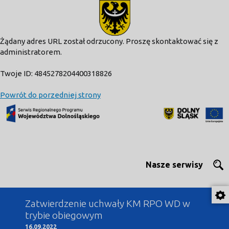
modal-check
Żądany adres URL został odrzucony. Proszę skontaktować się z
administratorem.
Twoje ID: 4845278204400318826
Powrót do porzedniej strony
Nasze serwisy
Zatwierdzenie uchwały KM RPO WD w
trybie obiegowym
16.09.2022