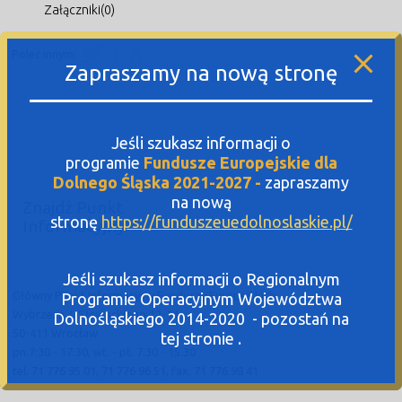
Załączniki(0)
Poleć innym:
Zapraszamy na nową stronę
Jeśli szukasz informacji o
programie
Fundusze Europejskie dla
Dolnego Śląska 2021-2027 -
zapraszamy
na nową
Znajdź Punkt
stronę
https://funduszeuedolnoslaskie.pl/
Informacyjny
Jeśli szukasz informacji o Regionalnym
Główny Punkt Informacyjny Funduszy Europejskich
Programie Operacyjnym Województwa
Wybrzeże J. Słowackiego 12-14
Dolnośląskiego 2014-2020 - pozostań na
50-411 Wrocław
tej stronie .
pn.7:30 - 17:30, wt. - pt. 7.30 - 15.30
tel. 71 776 95 01, 71 776 96 51, fax. 71 776 98 41