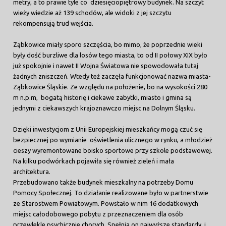
metry, a to prawie tyle co dziesięciopiętrowy budynek. Na szczyt
wieży wiedzie aż 139 schodów, ale widoki z jej szczytu
rekompensują trud wejścia.
Ząbkowice miały sporo szczęścia, bo mimo, że poprzednie wieki
były dość burzliwe dla losów tego miasta, to od II połowy XIX było
już spokojnie i nawet II Wojna Światowa nie spowodowała tutaj
żadnych zniszczeń. Wtedy też zaczęła funkcjonować nazwa miasta-
Ząbkowice Śląskie. Ze względu na położenie, bo na wysokości 280
m n.p.m, bogatą historię i ciekawe zabytki, miasto i gmina są
jednymi z ciekawszych krajoznawczo miejsc na Dolnym Śląsku.
Dzięki inwestycjom z Unii Europejskiej mieszkańcy mogą czuć się
bezpiecznej po wymianie oświetlenia ulicznego w rynku, a młodzież
cieszy wyremontowane boisko sportowe przy szkole podstawowej.
Na kilku podwórkach pojawiła się również zieleń i mała
architektura.
Przebudowano także budynek mieszkalny na potrzeby Domu
Pomocy Społecznej. To działanie realizowane było w partnerstwie
ze Starostwem Powiatowym. Powstało w nim 16 dodatkowych
miejsc całodobowego pobytu z przeznaczeniem dla osób
przewlekle psychicznie chorych. Spełnia on najwyższe standardy i