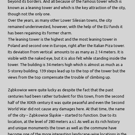
beyond its borders. And all because of the famous tower which is
known as a leaning tower and which is the key attraction of the city,
though not the only one.
Over the years, as many other Lower Silesian towns, the city
remained underinvested, however, with the help of the EU funds it
has been regaining its former charm.
The leaning tower is the highest and the most leaning tower in
Poland and second one in Europe, right after the Italian Piza tower.
Its deviation from vertical amounts to as many as 2.14 meters. It is
visible with the naked eye, but it is also felt while standing inside the
tower. The building is 34 meters high which is almost as much as a
5-storey building. 139 steps lead up to the top of the tower but the
views from the top compensate the trouble of climbing up.
Ząbkowice were quite lucky as despite the fact that the past
centuries had been rather turbulent for this town, from the second
half of the XIXth century it was quite peaceful and even the Second
World War did not cause any damages here. At that time, the name
of the city – Ząbkowice Śląskie – started to function. Due to its
location, at the level of 280 meters a.s.l. As well as its rich history
and unique monuments the town as well as the commune have
become one of the more interesting landscape-wise locations in the