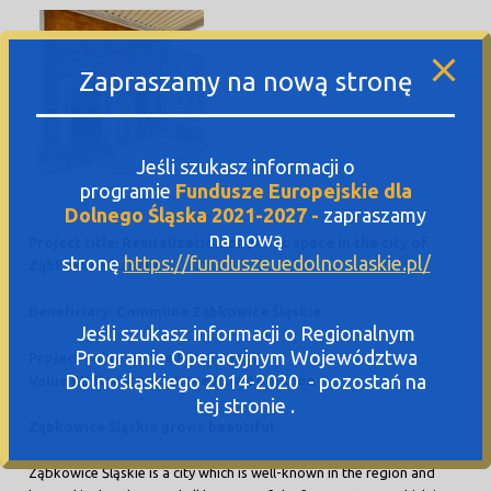
Zapraszamy na nową stronę
Jeśli szukasz informacji o
programie
Fundusze Europejskie dla
Dolnego Śląska 2021-2027 -
zapraszamy
na nową
Project title: Revitalization of public space in the city of
stronę
https://funduszeuedolnoslaskie.pl/
Ząbkowice Śląskie
Beneficiary: Commune Ząbkowice Śląskie
Jeśli szukasz informacji o Regionalnym
Programie Operacyjnym Województwa
Project value above PLN 5.1 million
Dolnośląskiego 2014-2020 - pozostań na
Value EU financing: above PLN 4.4 million
tej stronie .
Ząbkowice Śląskie grows beautiful
Ząbkowice Śląskie is a city which is well-known in the region and