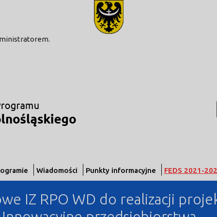
modal-check
dministratorem.
rogramie
Wiadomości
Punkty informacyjne
FEDS 2021-20
e IZ RPO WD do realizacji proj
2 Innowacyjne przedsiębiorstwa