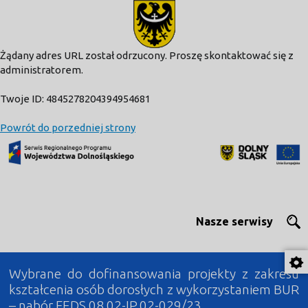
modal-check
Żądany adres URL został odrzucony. Proszę skontaktować się z
administratorem.
Twoje ID: 4845278204394954681
Powrót do porzedniej strony
Nasze serwisy
Wybrane do dofinansowania projekty z zakresu
kształcenia osób dorosłych z wykorzystaniem BUR
– nabór FEDS.08.02-IP.02-029/23