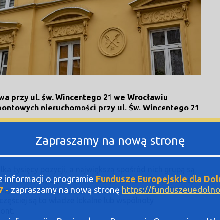
wa przy ul. św. Wincentego 21 we Wrocławiu
montowych nieruchomości przy ul. Św. Wincentego 21
Zapraszamy na nową stronę
ka tysięcy pozycji, a największą spośród nich grupą są
sz informacji o programie
Fundusze Europejskie dla Dol
yremontowanych, ale sporo wciąż czeka na lepsze czasy.
7 -
zapraszamy na nową stronę
https://funduszeuedolnos
owych obiektów przyczynia się Unia Europejska. Dzięki
częściej są to władze lokalne lub wspólnoty
ont.