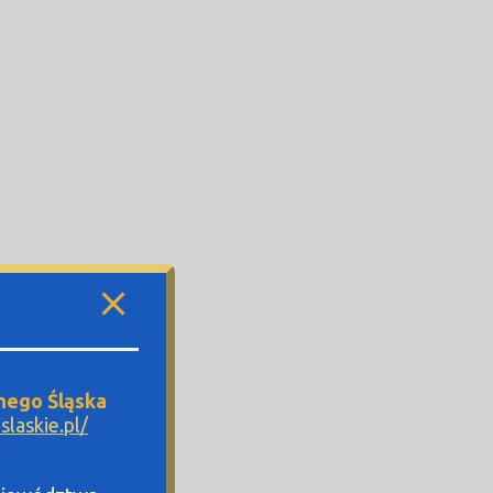
nego Śląska
laskie.pl/