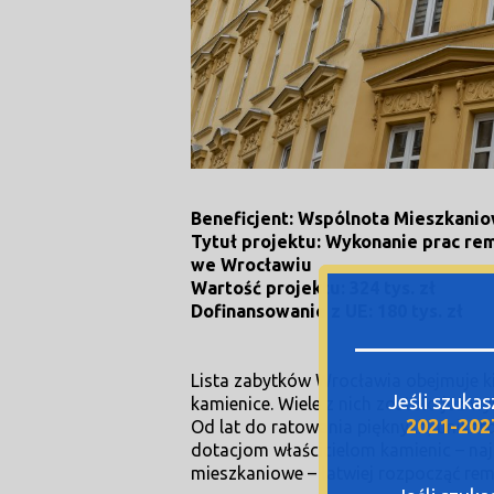
Beneficjent: Wspólnota
Mieszkanio
Tytuł projektu: Wykonanie prac re
we Wrocławiu
Wartość projektu: 324 tys. zł
Dofinansowanie z UE: 180 tys. zł
Lista zabytków Wrocławia obejmuje kil
Jeśli szuka
kamienice. Wiele z nich zostało już w
2021-202
Od lat do ratowania pięknych, unikat
dotacjom właścicielom kamienic – naj
mieszkaniowe – łatwiej rozpocząć rem