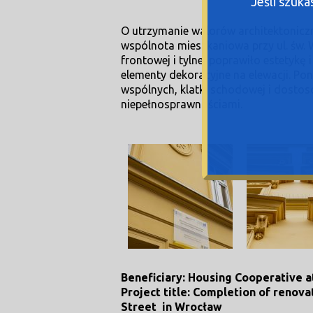
Jeśli szuk
O utrzymanie walorów architektonicz
wspólnota mieszkaniowa przy ul. św.
frontowej i tylnej poprawiło estetykę 
elementy dekoracyjne na elewacji. Po
wspólnych, klatki schodowej i dostos
niepełnosprawnościami.
Beneficiary: Housing Cooperative 
Project title: Completion of renova
Street in Wrocław