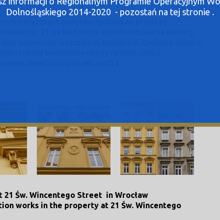
asz informacji o Regionalnym Programie Operacyjnym 
Dolnośląskiego 2014-2020 - pozostań na tej stronie .
no-historycznych budynku zadbała na przykład
 Wincentego 21 na Nadodrzu. Wyremontowanie elewacji
i stan techniczny niszczejącej kamienicy. Zadbano także o
nadto roboty budowlane objęły remont części
owanie obiektu do potrzeb osób z
at 21 Św. Wincentego Street in Wrocław
tion works in the property at 21 Św. Wincentego