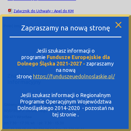
Załącznik do Uchwały – Apel do KM
Poleć innym:
Zapraszamy na nową stronę
Jeśli szukasz informacji o
programie
Fundusze Europejskie dla
Dolnego Śląska 2021-2027 -
zapraszamy
na nową
Znajdź Punkt
stronę
https://funduszeuedolnoslaskie.pl/
Informacyjny
Jeśli szukasz informacji o Regionalnym
Programie Operacyjnym Województwa
Główny Punkt Informacyjny Funduszy Europejskich
Dolnośląskiego 2014-2020 - pozostań na
Wybrzeże J. Słowackiego 12-14
tej stronie .
50-411 Wrocław
pn.7:30 - 17:30, wt. - pt. 7.30 - 15.30
tel. 71 776 95 01, 71 776 96 51, fax. 71 776 98 41