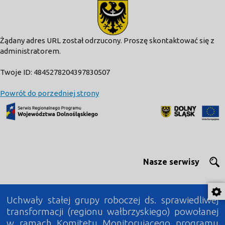
modal-check
Żądany adres URL został odrzucony. Proszę skontaktować się z
administratorem.
Twoje ID: 4845278204397830507
Powrót do porzedniej strony
Nasze serwisy
Uchwały stałej grupy roboczej ds. sprawiedliwej
transformacji (regionu wałbrzyskiego) powołanej
w ramach Komitetu Monitorującego programu