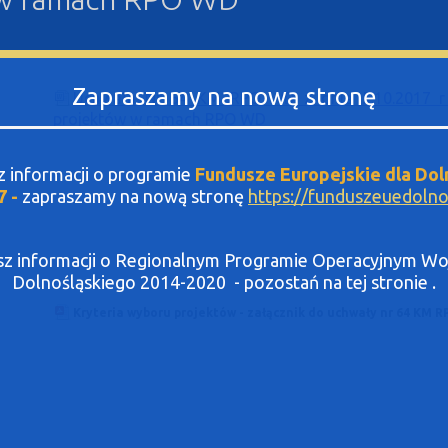
Zapraszamy na nową stronę
Uchwała Nr 64 KM RPO WD z dnia 5.10.2017 r 
projektów w ramach RPO WD
sz informacji o programie
Fundusze Europejskie dla Dol
7 -
zapraszamy na nową stronę
https://funduszeuedolnos
asz informacji o Regionalnym Programie Operacyjnym 
Dolnośląskiego 2014-2020 - pozostań na tej stronie .
Kryteria wyboru projektów - załącznik do uchwały nr 64 KM R