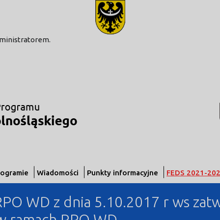
modal-check
dministratorem.
rogramie
Wiadomości
Punkty informacyjne
FEDS 2021-20
PO WD z dnia 5.10.2017 r ws zatw
 w ramach RPO WD