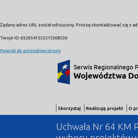
Żądany adres URL został odrzucony. Proszę skontaktować się z a
Twoje ID: 6526541533215508536
Powrót do porzedniej strony
Skorzystaj
Realizuję projekt
O p
Uchwała Nr 64 KM R
wyboru projektów