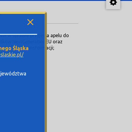
i
ał w sprawie przyjęcia apelu do
rodków NextGenerationEU oraz
nego Śląska
wiedliwej Transformacji;
laskie.pl/
Województwa