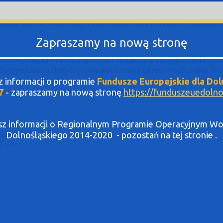
rmacje, Komitet Monitorując, Posiedzenia, uchwały, protokoły, Wiadomośc
Zapraszamy na nową stronę
ryb obiegowy KM FEDS 2021-2027 dotyczący zatwierdzenia uchw
u Europejskiego dotyczącego wydłużenia okresu rozliczania ś
sz informacji o programie
Fundusze Europejskie dla Dol
nych wydatkowania środków w ramach Funduszu na Rzecz Spra
a ilość osób uprawnionych do głosowania, w tym:
7 -
zapraszamy na nową stronę
https://funduszeuedolnos
asz informacji o Regionalnym Programie Operacyjnym 
nowisko FST AK
Dolnośląskiego 2014-2020 - pozostań na tej stronie .
ST AK