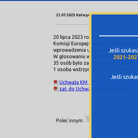
21.07.2023 Kategoria: FEDS 2021-2027, Info
20 lipca 2023 roku zakończył się 4 t
Komisji Europejskiej oraz Parlament
Jeśli szuka
wprowadzenia usprawnień realizacyj
W głosowaniu wzięła udział wymagan
2021-202
35 osób było za przyjęciem uchwały
1 osoba wstrzymała się od głosu
Jeśli szuk
Uchwała KM 30 z 20.07.2023 – Sta
zał. do Uchwały KM Stanowisko F
Poleć innym: